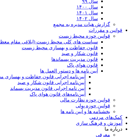
سال ۹۹
سال ۱۴۰۰
سال ۱۴۰۱
سال ۱۴۰۲
گزارش هیات مدیره به مجمع
قوانین و مقررات
قوانین حوزه محیط زیست
ﺳﯿﺎﺳﺖ ﻫﺎی ﮐﻠﯽ ﻣﺤﯿﻂ زﯾﺴﺖ (ابلاغی مقام معظم
قانون حفاظت و بهسازی محیط زیست
قانون شکار و صید
قانون مدیریت پسماندها
قانون هوای پاک
آیین نامه ها و دستور العمل ها
آیین‌نامه اجرایی قانون حفاظت و بهسازی 
آیین‌نامه اجرایی قانون شکار و صید
آیین نامه اجرایی قانون مدیریت پسماند
آیین‌نامه‌های قانون هوای پاک
قوانین حوزه نظارت مالی
قوانین حوزه پولی
بخشنامه ها و آیین نامه ها
کمک‌های مردمی
آموزش و فرهنگ سازی
درباره ما
معرفی