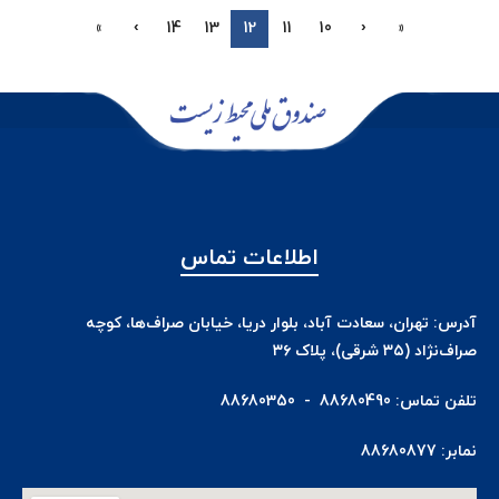
»
›
14
13
12
11
10
‹
«
اطلاعات تماس
آدرس: تهران، سعادت آباد، بلوار دریا، خیابان صراف‌ها، کوچه
صراف‌نژاد (۳۵ شرقی)، پلاک ۳۶
تلفن تماس: 88680490 - 88680350
نمابر: 88680877