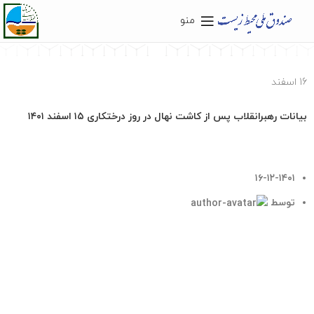
منو
16
اسفند
اخبار
بیانات رهبرانقلاب پس از کاشت نهال در روز درختکاری ۱۵ اسفند ۱۴۰۱
۱۶-۱۲-۱۴۰۱
توسط
tehransite
ادامه مطلب