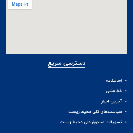
دسترسی سریع
اساسنامه
خط مشی
آخرین اخبار
ﺳﯿﺎﺳﺖ‌ﻫﺎی ﮐﻠﯽ ﻣﺤﯿﻂ زﯾﺴﺖ
تسهیلات صندوق ملی محیط زیست