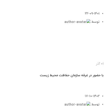
۲۲-۰۹-۱۴۰۱
توسط
tehransite
ادامه مطلب
01
آذر
اخبار
با حضور در غرفه سازمان حفاظت محیط زیست
۱۷-۱۰-۱۴۰۲
توسط
tehransite