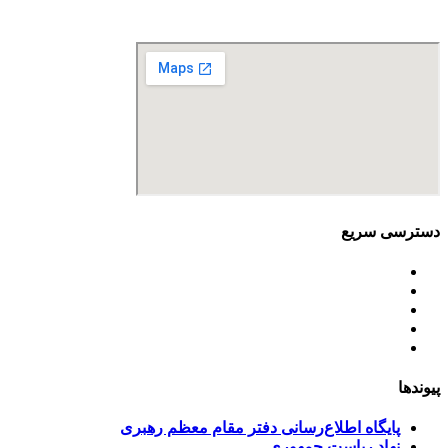
نمابر: 88680877
دسترسی سریع
اساسنامه
خط مشی
آخرین اخبار
ﺳﯿﺎﺳﺖ‌ﻫﺎی ﮐﻠﯽ ﻣﺤﯿﻂ زﯾﺴﺖ
تسهیلات صندوق ملی محیط زیست
پیوندها
پایگاه اطلاع‌رسانی دفتر مقام معظم رهبری
نهاد ریاست جمهوری