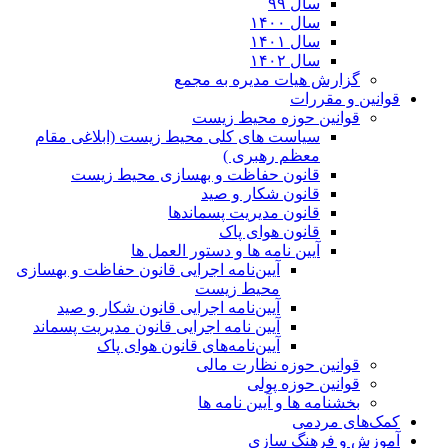
سال ۹۹
سال ۱۴۰۰
سال ۱۴۰۱
سال ۱۴۰۲
گزارش هیات مدیره به مجمع
قوانین و مقررات
قوانین حوزه محیط زیست
ﺳﯿﺎﺳﺖ ﻫﺎی ﮐﻠﯽ ﻣﺤﯿﻂ زﯾﺴﺖ (ابلاغی مقام
معظم رهبری )
قانون حفاظت و بهسازی محیط زیست
قانون شکار و صید
قانون مدیریت پسماندها
قانون هوای پاک
آیین نامه ها و دستور العمل ها
آیین‌نامه اجرایی قانون حفاظت و بهسازی
محیط زیست
آیین‌نامه اجرایی قانون شکار و صید
آیین نامه اجرایی قانون مدیریت پسماند
آیین‌نامه‌های قانون هوای پاک
قوانین حوزه نظارت مالی
قوانین حوزه پولی
بخشنامه ها و آیین نامه ها
کمک‌های مردمی
آموزش و فرهنگ سازی