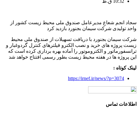
10:32 ق.ظ
سجاد انجم شعاع مدیرعامل صندوق ملی محیط زیست کشور از
واحد تولیدی شرکت سیمان بجنورد بازدید کرد
شرکت سیمان بجنورد با دریافت تسهیلات از صندوق ملی محیط
زیست پروژه های خرید و نصب الکترو فیلترهای کنترل گردوغبار و
ترانسفورماتور و الکتروموتور را آماده بهره برداری کرده است که
این پروژه ها در هفته محیط زیست بطور رسمی افتتاح خواهد شد
لینک کوتاه :
https://irnef.ir/news/?p=3074
اطلاعات تماس
آدرس: تهران، سعادت آباد، بلوار دریا، خیابان صراف‌ها، کوچه
صراف‌نژاد (۳۵ شرقی)، پلاک ۳۶
تلفن تماس: 88680490 - 88680350