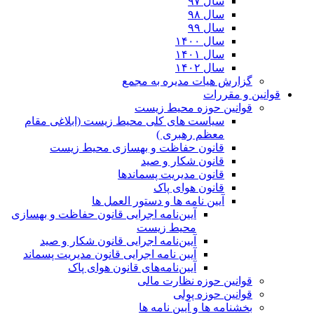
سال ۹۷
سال ۹۸
سال ۹۹
سال ۱۴۰۰
سال ۱۴۰۱
سال ۱۴۰۲
گزارش هیات مدیره به مجمع
قوانین و مقررات
قوانین حوزه محیط زیست
ﺳﯿﺎﺳﺖ ﻫﺎی ﮐﻠﯽ ﻣﺤﯿﻂ زﯾﺴﺖ (ابلاغی مقام
معظم رهبری )
قانون حفاظت و بهسازی محیط زیست
قانون شکار و صید
قانون مدیریت پسماندها
قانون هوای پاک
آیین نامه ها و دستور العمل ها
آیین‌نامه اجرایی قانون حفاظت و بهسازی
محیط زیست
آیین‌نامه اجرایی قانون شکار و صید
آیین نامه اجرایی قانون مدیریت پسماند
آیین‌نامه‌های قانون هوای پاک
قوانین حوزه نظارت مالی
قوانین حوزه پولی
بخشنامه ها و آیین نامه ها