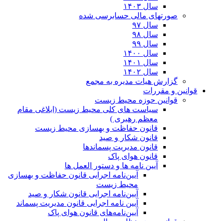
سال ۱۴۰۳
صورتهای مالی حسابرسی شده
سال ۹۷
سال ۹۸
سال ۹۹
سال ۱۴۰۰
سال ۱۴۰۱
سال ۱۴۰۲
گزارش هیات مدیره به مجمع
قوانین و مقررات
قوانین حوزه محیط زیست
ﺳﯿﺎﺳﺖ ﻫﺎی ﮐﻠﯽ ﻣﺤﯿﻂ زﯾﺴﺖ (ابلاغی مقام
معظم رهبری )
قانون حفاظت و بهسازی محیط زیست
قانون شکار و صید
قانون مدیریت پسماندها
قانون هوای پاک
آیین نامه ها و دستور العمل ها
آیین‌نامه اجرایی قانون حفاظت و بهسازی
محیط زیست
آیین‌نامه اجرایی قانون شکار و صید
آیین نامه اجرایی قانون مدیریت پسماند
آیین‌نامه‌های قانون هوای پاک