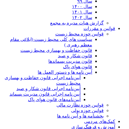
سال ۹۹
سال ۱۴۰۰
سال ۱۴۰۱
سال ۱۴۰۲
گزارش هیات مدیره به مجمع
قوانین و مقررات
قوانین حوزه محیط زیست
ﺳﯿﺎﺳﺖ ﻫﺎی ﮐﻠﯽ ﻣﺤﯿﻂ زﯾﺴﺖ (ابلاغی مقام
معظم رهبری )
قانون حفاظت و بهسازی محیط زیست
قانون شکار و صید
قانون مدیریت پسماندها
قانون هوای پاک
آیین نامه ها و دستور العمل ها
آیین‌نامه اجرایی قانون حفاظت و بهسازی
محیط زیست
آیین‌نامه اجرایی قانون شکار و صید
آیین نامه اجرایی قانون مدیریت پسماند
آیین‌نامه‌های قانون هوای پاک
قوانین حوزه نظارت مالی
قوانین حوزه پولی
بخشنامه ها و آیین نامه ها
کمک‌های مردمی
آموزش و فرهنگ سازی