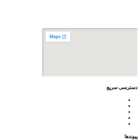
تلفن تماس: 88680490 - 88680350
نمابر: 88680877
دسترسی سریع
اساسنامه
خط مشی
آخرین اخبار
ﺳﯿﺎﺳﺖ‌ﻫﺎی ﮐﻠﯽ ﻣﺤﯿﻂ زﯾﺴﺖ
تسهیلات صندوق ملی محیط زیست
پیوندها