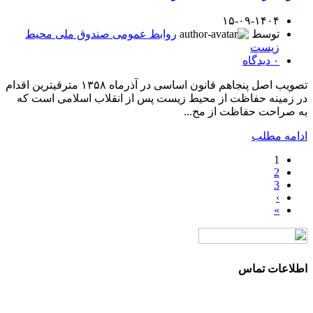
۱۵-۰۹-۱۴۰۴
توسط
روابط عمومی صندوق ملی محیط
زیست
۰
دیدگاه
تصویب اصل پنجاهم قانون اساسی در آذرماه ۱۳۵۸ مترقیترین اقدام
در زمینه حفاظت از محیط زیست پس از انقلاب اسلامی است که
به صراحت حفاظت از مح...
ادامه مطلب
1
2
3
›
»
اطلاعات تماس
آدرس: تهران، سعادت آباد، بلوار دریا، خیابان صراف‌ها، کوچه
صراف‌نژاد (۳۵ شرقی)، پلاک ۳۶