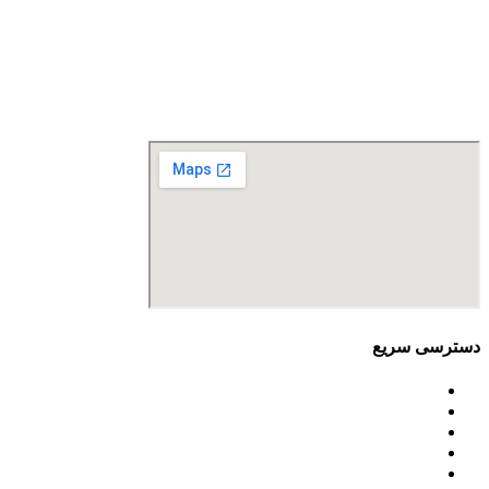
آدرس: تهران، سعادت آباد، بلوار دریا، خیابان صراف‌ها، کوچه
صراف‌نژاد (۳۵ شرقی)، پلاک ۳۶
تلفن تماس: 88680490 - 88680350
نمابر: 88680877
دسترسی سریع
اساسنامه
خط مشی
آخرین اخبار
ﺳﯿﺎﺳﺖ‌ﻫﺎی ﮐﻠﯽ ﻣﺤﯿﻂ زﯾﺴﺖ
تسهیلات صندوق ملی محیط زیست