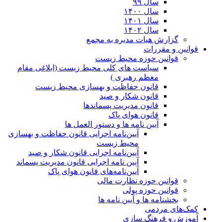
سال ۹۹
سال ۱۴۰۰
سال ۱۴۰۱
سال ۱۴۰۲
گزارش هیات مدیره به مجمع
قوانین و مقررات
قوانین حوزه محیط زیست
ﺳﯿﺎﺳﺖ ﻫﺎی ﮐﻠﯽ ﻣﺤﯿﻂ زﯾﺴﺖ (ابلاغی مقام
معظم رهبری )
قانون حفاظت و بهسازی محیط زیست
قانون شکار و صید
قانون مدیریت پسماندها
قانون هوای پاک
آیین نامه ها و دستور العمل ها
آیین‌نامه اجرایی قانون حفاظت و بهسازی
محیط زیست
آیین‌نامه اجرایی قانون شکار و صید
آیین نامه اجرایی قانون مدیریت پسماند
آیین‌نامه‌های قانون هوای پاک
قوانین حوزه نظارت مالی
قوانین حوزه پولی
بخشنامه ها و آیین نامه ها
کمک‌های مردمی
آموزش و فرهنگ سازی