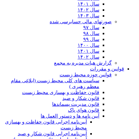
سال ۱۴۰۱
سال ۱۴۰۲
سال ۱۴۰۳
صورتهای مالی حسابرسی شده
سال ۹۷
سال ۹۸
سال ۹۹
سال ۱۴۰۰
سال ۱۴۰۱
سال ۱۴۰۲
گزارش هیات مدیره به مجمع
قوانین و مقررات
قوانین حوزه محیط زیست
ﺳﯿﺎﺳﺖ ﻫﺎی ﮐﻠﯽ ﻣﺤﯿﻂ زﯾﺴﺖ (ابلاغی مقام
معظم رهبری )
قانون حفاظت و بهسازی محیط زیست
قانون شکار و صید
قانون مدیریت پسماندها
قانون هوای پاک
آیین نامه ها و دستور العمل ها
آیین‌نامه اجرایی قانون حفاظت و بهسازی
محیط زیست
آیین‌نامه اجرایی قانون شکار و صید