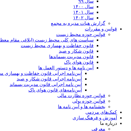
سال ۹۹
سال ۱۴۰۰
سال ۱۴۰۱
سال ۱۴۰۲
گزارش هیات مدیره به مجمع
قوانین و مقررات
قوانین حوزه محیط زیست
ﺳﯿﺎﺳﺖ ﻫﺎی ﮐﻠﯽ ﻣﺤﯿﻂ زﯾﺴﺖ (ابلاغی مقام معظم
قانون حفاظت و بهسازی محیط زیست
قانون شکار و صید
قانون مدیریت پسماندها
قانون هوای پاک
آیین نامه ها و دستور العمل ها
آیین‌نامه اجرایی قانون حفاظت و بهسازی 
آیین‌نامه اجرایی قانون شکار و صید
آیین نامه اجرایی قانون مدیریت پسماند
آیین‌نامه‌های قانون هوای پاک
قوانین حوزه نظارت مالی
قوانین حوزه پولی
بخشنامه ها و آیین نامه ها
کمک‌های مردمی
آموزش و فرهنگ سازی
درباره ما
معرفی