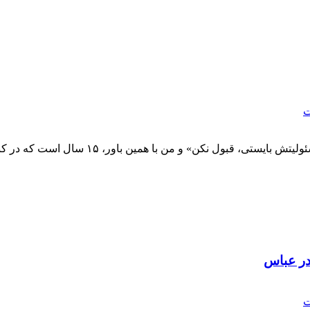
ت
نکن» و من با همین باور، ۱۵ سال است که در کنار طبیعت م...
ر عباس
ت