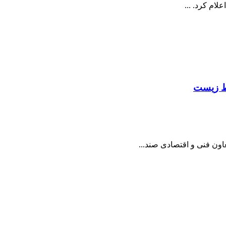
ام کرد. ...
یط زیست
ن فنی و اقتصادی صند...