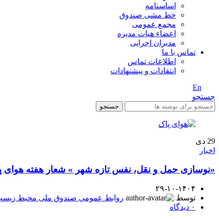
اساسنامه
خط مشی صندوق
مجمع عمومی
اعضاء هیات مدیره
مدیران اجرایی
تماس با ما
اطلاعات تماس
انتقادات و پیشنهادات
En
/ Fa
جستجو
جستجو
29
دی
اخبار
«نوسازی حمل و نقل، نفس تازه شهر » شعار هفته هوای پ
۲۹-۱۰-۱۴۰۴
توسط
روابط عمومی صندوق ملی محیط زیس
۰
دیدگاه