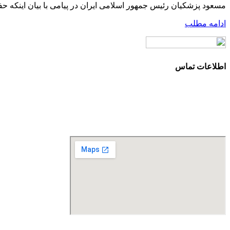
مسعود پزشکیان رئیس جمهور اسلامی ایران در پیامی با بیان اینکه ح
ادامه مطلب
اطلاعات تماس
آدرس: تهران، سعادت آباد، بلوار دریا، خیابان صراف‌ها، کوچه صراف‌نژاد (۳۵ شرقی)، پلا
تلفن تماس: 88680490 - 88680350
نمابر: 88680877