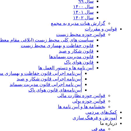
سال ۹۹
سال ۱۴۰۰
سال ۱۴۰۱
سال ۱۴۰۲
گزارش هیات مدیره به مجمع
قوانین و مقررات
قوانین حوزه محیط زیست
ﺳﯿﺎﺳﺖ ﻫﺎی ﮐﻠﯽ ﻣﺤﯿﻂ زﯾﺴﺖ (ابلاغی مقام معظم
قانون حفاظت و بهسازی محیط زیست
قانون شکار و صید
قانون مدیریت پسماندها
قانون هوای پاک
آیین نامه ها و دستور العمل ها
آیین‌نامه اجرایی قانون حفاظت و بهسازی 
آیین‌نامه اجرایی قانون شکار و صید
آیین نامه اجرایی قانون مدیریت پسماند
آیین‌نامه‌های قانون هوای پاک
قوانین حوزه نظارت مالی
قوانین حوزه پولی
بخشنامه ها و آیین نامه ها
کمک‌های مردمی
آموزش و فرهنگ سازی
درباره ما
معرفی