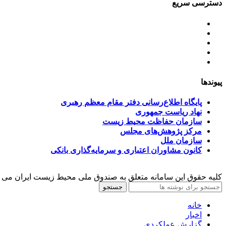
دسترسی سریع
اساسنامه
خط مشی
آخرین اخبار
ﺳﯿﺎﺳﺖ‌ﻫﺎی ﮐﻠﯽ ﻣﺤﯿﻂ زﯾﺴﺖ
تسهیلات صندوق ملی محیط زیست
پیوندها
پایگاه اطلاع‌رسانی دفتر مقام معظم رهبری
نهاد ریاست جمهوری
سازمان حفاظت محیط زیست
مرکز پژوهش‌های مجلس
سازمان ملل
کانون مشاوران اعتباری و سرمایه‌گذاری بانکی
کلیه حقوق این سامانه متعلق به صندوق ملی محیط زیست ایران می 
جستجو
خانه
اخبار
گزارش عملکردی