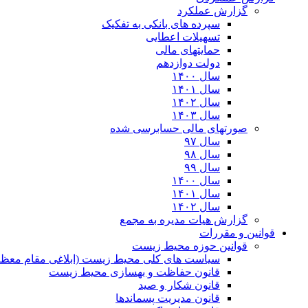
گزارش عملکرد
سپرده های بانکی به تفکیک
تسهیلات اعطایی
حمایتهای مالی
دولت دوازدهم
سال ۱۴۰۰
سال ۱۴۰۱
سال ۱۴۰۲
سال ۱۴۰۳
صورتهای مالی حسابرسی شده
سال ۹۷
سال ۹۸
سال ۹۹
سال ۱۴۰۰
سال ۱۴۰۱
سال ۱۴۰۲
گزارش هیات مدیره به مجمع
قوانین و مقررات
قوانین حوزه محیط زیست
ﺳﯿﺎﺳﺖ ﻫﺎی ﮐﻠﯽ ﻣﺤﯿﻂ زﯾﺴﺖ (ابلاغی مقام معظم
قانون حفاظت و بهسازی محیط زیست
قانون شکار و صید
قانون مدیریت پسماندها