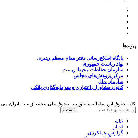
اساسنامه
خط مشی
آخرین اخبار
ﺳﯿﺎﺳﺖ‌ﻫﺎی ﮐﻠﯽ ﻣﺤﯿﻂ زﯾﺴﺖ
تسهیلات صندوق ملی محیط زیست
پیوندها
پایگاه اطلاع‌رسانی دفتر مقام معظم رهبری
نهاد ریاست جمهوری
سازمان حفاظت محیط زیست
مرکز پژوهش‌های مجلس
سازمان ملل
کانون مشاوران اعتباری و سرمایه‌گذاری بانکی
کلیه حقوق این سامانه متعلق به صندوق ملی محیط زیست ایران می 
جستجو
خانه
اخبار
گزارش عملکردی