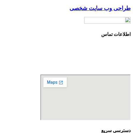
طراحی وب سایت شخصی
اطلاعات تماس
آدرس: تهران، سعادت آباد، بلوار دریا، خیابان صراف‌ها، کوچه صراف‌نژاد (۳۵ شرقی)، پلا
تلفن تماس: 88680490 - 88680350
نمابر: 88680877
دسترسی سریع