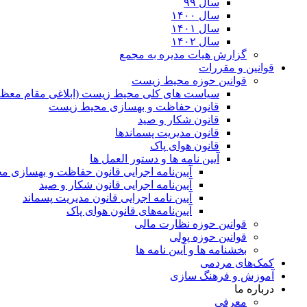
سال ۹۹
سال ۱۴۰۰
سال ۱۴۰۱
سال ۱۴۰۲
گزارش هیات مدیره به مجمع
قوانین و مقررات
قوانین حوزه محیط زیست
ﺳﯿﺎﺳﺖ ﻫﺎی ﮐﻠﯽ ﻣﺤﯿﻂ زﯾﺴﺖ (ابلاغی مقام معظم
قانون حفاظت و بهسازی محیط زیست
قانون شکار و صید
قانون مدیریت پسماندها
قانون هوای پاک
آیین نامه ها و دستور العمل ها
آیین‌نامه اجرایی قانون حفاظت و بهسازی 
آیین‌نامه اجرایی قانون شکار و صید
آیین نامه اجرایی قانون مدیریت پسماند
آیین‌نامه‌های قانون هوای پاک
قوانین حوزه نظارت مالی
قوانین حوزه پولی
بخشنامه ها و آیین نامه ها
کمک‌های مردمی
آموزش و فرهنگ سازی
درباره ما
معرفی