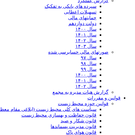
گزارش عملکرد
سپرده های بانکی به تفکیک
تسهیلات اعطایی
حمایتهای مالی
دولت دوازدهم
سال ۱۴۰۰
سال ۱۴۰۱
سال ۱۴۰۲
سال ۱۴۰۳
صورتهای مالی حسابرسی شده
سال ۹۷
سال ۹۸
سال ۹۹
سال ۱۴۰۰
سال ۱۴۰۱
سال ۱۴۰۲
گزارش هیات مدیره به مجمع
قوانین و مقررات
قوانین حوزه محیط زیست
ﺳﯿﺎﺳﺖ ﻫﺎی ﮐﻠﯽ ﻣﺤﯿﻂ زﯾﺴﺖ (ابلاغی مقام معظم
قانون حفاظت و بهسازی محیط زیست
قانون شکار و صید
قانون مدیریت پسماندها
قانون هوای پاک