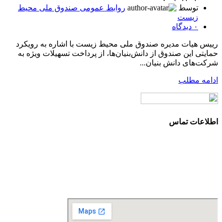
توسط
روابط عمومی صندوق ملی محیط
زیست
۰
دیدگاه
رییس هیات مدیره صندوق ملی محیط زیست با اشاره به رویکرد
حمایتی این صندوق از دانش‌بنیان‌ها، از پرداخت تسهیلات ویژه به
شرکت‌های دانش بنیان...
ادامه مطلب
اطلاعات تماس
آدرس: تهران، سعادت آباد، بلوار دریا، خیابان صراف‌ها، کوچه
صراف‌نژاد (۳۵ شرقی)، پلاک ۳۶
تلفن تماس: 88680490 - 88680350
نمابر: 88680877