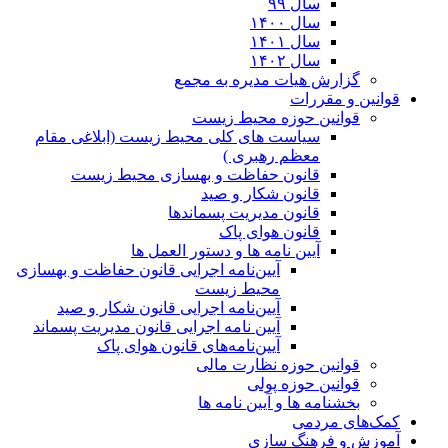
سال ۹۹
سال ۱۴۰۰
سال ۱۴۰۱
سال ۱۴۰۲
گزارش هیات مدیره به مجمع
قوانین و مقررات
قوانین حوزه محیط زیست
ﺳﯿﺎﺳﺖ ﻫﺎی ﮐﻠﯽ ﻣﺤﯿﻂ زﯾﺴﺖ (ابلاغی مقام
معظم رهبری )
قانون حفاظت و بهسازی محیط زیست
قانون شکار و صید
قانون مدیریت پسماندها
قانون هوای پاک
آیین نامه ها و دستور العمل ها
آیین‌نامه اجرایی قانون حفاظت و بهسازی
محیط زیست
آیین‌نامه اجرایی قانون شکار و صید
آیین نامه اجرایی قانون مدیریت پسماند
آیین‌نامه‌های قانون هوای پاک
قوانین حوزه نظارت مالی
قوانین حوزه پولی
بخشنامه ها و آیین نامه ها
کمک‌های مردمی
آموزش و فرهنگ سازی