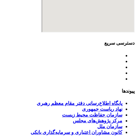
دسترسی سریع
اساسنامه
خط مشی
آخرین اخبار
ﺳﯿﺎﺳﺖ‌ﻫﺎی ﮐﻠﯽ ﻣﺤﯿﻂ زﯾﺴﺖ
تسهیلات صندوق ملی محیط زیست
پیوندها
پایگاه اطلاع‌رسانی دفتر مقام معظم رهبری
نهاد ریاست جمهوری
سازمان حفاظت محیط زیست
مرکز پژوهش‌های مجلس
سازمان ملل
کانون مشاوران اعتباری و سرمایه‌گذاری بانکی