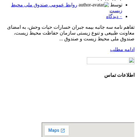
توسط
روابط عمومی صندوق ملی محیط
زیست
۰
دیدگاه
تفاهم نامه سه جانبه بیمه جبران خسارات حیات وحش، به امضای
معاونت طبیعی و تنوع زیستی سازمان حفاظت محیط زیست،
صندوق ملی محیط زیست و صندوق ...
ادامه مطلب
اطلاعات تماس
آدرس: تهران، سعادت آباد، بلوار دریا، خیابان صراف‌ها، کوچه
صراف‌نژاد (۳۵ شرقی)، پلاک ۳۶
تلفن تماس: 88680490 - 88680350
نمابر: 88680877