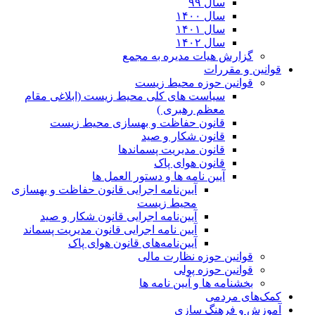
سال ۹۹
سال ۱۴۰۰
سال ۱۴۰۱
سال ۱۴۰۲
گزارش هیات مدیره به مجمع
قوانین و مقررات
قوانین حوزه محیط زیست
ﺳﯿﺎﺳﺖ ﻫﺎی ﮐﻠﯽ ﻣﺤﯿﻂ زﯾﺴﺖ (ابلاغی مقام
معظم رهبری )
قانون حفاظت و بهسازی محیط زیست
قانون شکار و صید
قانون مدیریت پسماندها
قانون هوای پاک
آیین نامه ها و دستور العمل ها
آیین‌نامه اجرایی قانون حفاظت و بهسازی
محیط زیست
آیین‌نامه اجرایی قانون شکار و صید
آیین نامه اجرایی قانون مدیریت پسماند
آیین‌نامه‌های قانون هوای پاک
قوانین حوزه نظارت مالی
قوانین حوزه پولی
بخشنامه ها و آیین نامه ها
کمک‌های مردمی
آموزش و فرهنگ سازی