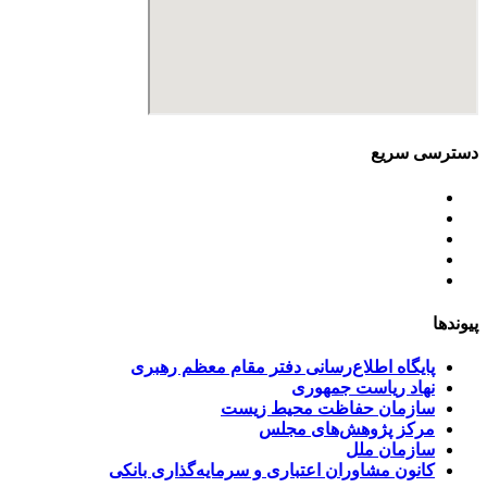
دسترسی سریع
اساسنامه
خط مشی
آخرین اخبار
ﺳﯿﺎﺳﺖ‌ﻫﺎی ﮐﻠﯽ ﻣﺤﯿﻂ زﯾﺴﺖ
تسهیلات صندوق ملی محیط زیست
پیوندها
پایگاه اطلاع‌رسانی دفتر مقام معظم رهبری
نهاد ریاست جمهوری
سازمان حفاظت محیط زیست
مرکز پژوهش‌های مجلس
سازمان ملل
کانون مشاوران اعتباری و سرمایه‌گذاری بانکی