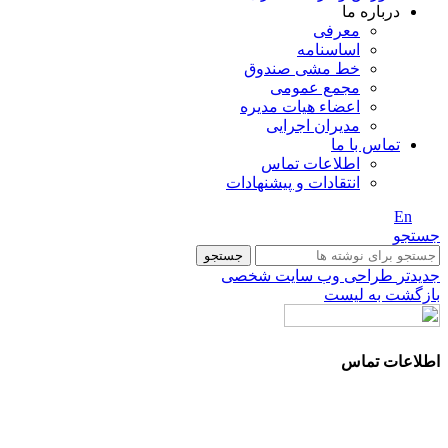
درباره ما
معرفی
اساسنامه
خط مشی صندوق
مجمع عمومی
اعضاء هیات مدیره
مدیران اجرایی
تماس با ما
اطلاعات تماس
انتقادات و پیشنهادات
En
/ Fa
جستجو
جستجو
جدیدتر
طراحی وب سایت شخصی
بازگشت به لیست
اطلاعات تماس
آدرس: تهران، سعادت آباد، بلوار دریا، خیابان صراف‌ها، کوچه
صراف‌نژاد (۳۵ شرقی)، پلاک ۳۶