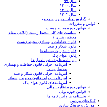
سال ۹۹
سال ۱۴۰۰
سال ۱۴۰۱
سال ۱۴۰۲
گزارش هیات مدیره به مجمع
قوانین و مقررات
قوانین حوزه محیط زیست
ﺳﯿﺎﺳﺖ ﻫﺎی ﮐﻠﯽ ﻣﺤﯿﻂ زﯾﺴﺖ (ابلاغی مقام
معظم رهبری )
قانون حفاظت و بهسازی محیط زیست
قانون شکار و صید
قانون مدیریت پسماندها
قانون هوای پاک
آیین نامه ها و دستور العمل ها
آیین‌نامه اجرایی قانون حفاظت و بهسازی
محیط زیست
آیین‌نامه اجرایی قانون شکار و صید
آیین نامه اجرایی قانون مدیریت پسماند
آیین‌نامه‌های قانون هوای پاک
قوانین حوزه نظارت مالی
قوانین حوزه پولی
بخشنامه ها و آیین نامه ها
کمک‌های مردمی
آموزش و فرهنگ سازی