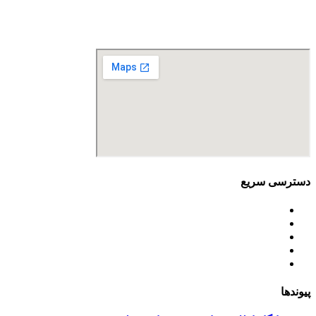
تلفن تماس: 88680490 - 88680350
نمابر: 88680877
دسترسی سریع
اساسنامه
خط مشی
آخرین اخبار
ﺳﯿﺎﺳﺖ‌ﻫﺎی ﮐﻠﯽ ﻣﺤﯿﻂ زﯾﺴﺖ
تسهیلات صندوق ملی محیط زیست
پیوندها