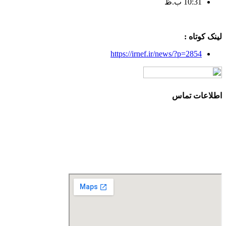
10:31 ب.ظ
لینک کوتاه :
https://irnef.ir/news/?p=2854
اطلاعات تماس
آدرس: تهران، سعادت آباد، بلوار دریا، خیابان صراف‌ها، کوچه
صراف‌نژاد (۳۵ شرقی)، پلاک ۳۶
تلفن تماس: 88680490 - 88680350
نمابر: 88680877