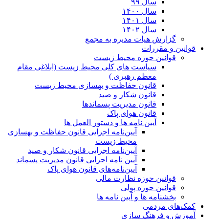
سال ۹۹
سال ۱۴۰۰
سال ۱۴۰۱
سال ۱۴۰۲
گزارش هیات مدیره به مجمع
قوانین و مقررات
قوانین حوزه محیط زیست
ﺳﯿﺎﺳﺖ ﻫﺎی ﮐﻠﯽ ﻣﺤﯿﻂ زﯾﺴﺖ (ابلاغی مقام
معظم رهبری )
قانون حفاظت و بهسازی محیط زیست
قانون شکار و صید
قانون مدیریت پسماندها
قانون هوای پاک
آیین نامه ها و دستور العمل ها
آیین‌نامه اجرایی قانون حفاظت و بهسازی
محیط زیست
آیین‌نامه اجرایی قانون شکار و صید
آیین نامه اجرایی قانون مدیریت پسماند
آیین‌نامه‌های قانون هوای پاک
قوانین حوزه نظارت مالی
قوانین حوزه پولی
بخشنامه ها و آیین نامه ها
کمک‌های مردمی
آموزش و فرهنگ سازی