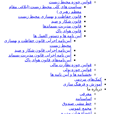
قوانین حوزه محیط زیست
ﺳﯿﺎﺳﺖ ﻫﺎی ﮐﻠﯽ ﻣﺤﯿﻂ زﯾﺴﺖ (ابلاغی مقام
معظم رهبری )
قانون حفاظت و بهسازی محیط زیست
قانون شکار و صید
قانون مدیریت پسماندها
قانون هوای پاک
آیین نامه ها و دستور العمل ها
آیین‌نامه اجرایی قانون حفاظت و بهسازی
محیط زیست
آیین‌نامه اجرایی قانون شکار و صید
آیین نامه اجرایی قانون مدیریت پسماند
آیین‌نامه‌های قانون هوای پاک
قوانین حوزه نظارت مالی
قوانین حوزه پولی
بخشنامه ها و آیین نامه ها
کمک‌های مردمی
آموزش و فرهنگ سازی
درباره ما
معرفی
اساسنامه
خط مشی صندوق
مجمع عمومی
اعضاء هیات مدیره