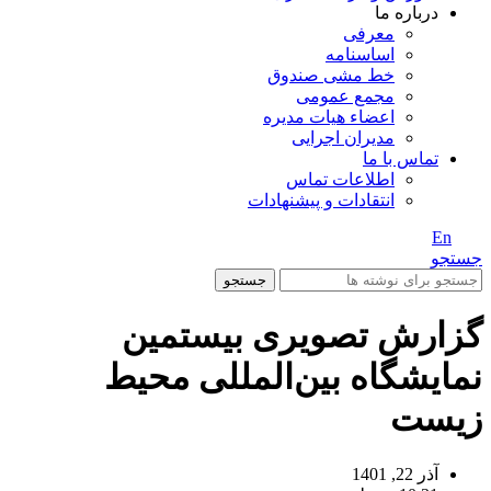
درباره ما
معرفی
اساسنامه
خط مشی صندوق
مجمع عمومی
اعضاء هیات مدیره
مدیران اجرایی
تماس با ما
اطلاعات تماس
انتقادات و پیشنهادات
En
/ Fa
جستجو
جستجو
گزارش تصویری بیستمین
نمایشگاه بین‌المللی محیط
زیست
آذر 22, 1401