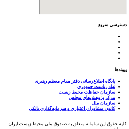
دسترسی سریع
اساسنامه
خط مشی
آخرین اخبار
ﺳﯿﺎﺳﺖ‌ﻫﺎی ﮐﻠﯽ ﻣﺤﯿﻂ زﯾﺴﺖ
تسهیلات صندوق ملی محیط زیست
پیوندها
پایگاه اطلاع‌رسانی دفتر مقام معظم رهبری
نهاد ریاست جمهوری
سازمان حفاظت محیط زیست
مرکز پژوهش‌های مجلس
سازمان ملل
کانون مشاوران اعتباری و سرمایه‌گذاری بانکی
کلیه حقوق این سامانه متعلق به صندوق ملی محیط زیست ایران