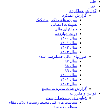
خانه
اخبار
گزارش عملکردی
گزارش عملکرد
سپرده های بانکی به تفکیک
تسهیلات اعطایی
حمایتهای مالی
دولت دوازدهم
سال ۱۴۰۰
سال ۱۴۰۱
سال ۱۴۰۲
سال ۱۴۰۳
صورتهای مالی حسابرسی شده
سال ۹۷
سال ۹۸
سال ۹۹
سال ۱۴۰۰
سال ۱۴۰۱
سال ۱۴۰۲
گزارش هیات مدیره به مجمع
قوانین و مقررات
قوانین حوزه محیط زیست
ﺳﯿﺎﺳﺖ ﻫﺎی ﮐﻠﯽ ﻣﺤﯿﻂ زﯾﺴﺖ (ابلاغی مقام
معظم رهبری )