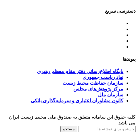
دسترسی سریع
اساسنامه
خط مشی
آخرین اخبار
ﺳﯿﺎﺳﺖ‌ﻫﺎی ﮐﻠﯽ ﻣﺤﯿﻂ زﯾﺴﺖ
تسهیلات صندوق ملی محیط زیست
پیوندها
پایگاه اطلاع‌رسانی دفتر مقام معظم رهبری
نهاد ریاست جمهوری
سازمان حفاظت محیط زیست
مرکز پژوهش‌های مجلس
سازمان ملل
کانون مشاوران اعتباری و سرمایه‌گذاری بانکی
کلیه حقوق این سامانه متعلق به صندوق ملی محیط زیست ایران
می باشد
جستجو