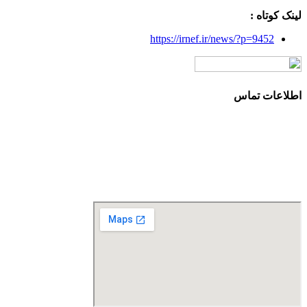
لینک کوتاه :
https://irnef.ir/news/?p=9452
اطلاعات تماس
آدرس: تهران، سعادت آباد، بلوار دریا، خیابان صراف‌ها، کوچه
صراف‌نژاد (۳۵ شرقی)، پلاک ۳۶
تلفن تماس: 88680490 - 88680350
نمابر: 88680877