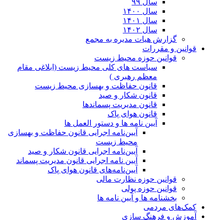
سال ۹۹
سال ۱۴۰۰
سال ۱۴۰۱
سال ۱۴۰۲
گزارش هیات مدیره به مجمع
قوانین و مقررات
قوانین حوزه محیط زیست
ﺳﯿﺎﺳﺖ ﻫﺎی ﮐﻠﯽ ﻣﺤﯿﻂ زﯾﺴﺖ (ابلاغی مقام
معظم رهبری )
قانون حفاظت و بهسازی محیط زیست
قانون شکار و صید
قانون مدیریت پسماندها
قانون هوای پاک
آیین نامه ها و دستور العمل ها
آیین‌نامه اجرایی قانون حفاظت و بهسازی
محیط زیست
آیین‌نامه اجرایی قانون شکار و صید
آیین نامه اجرایی قانون مدیریت پسماند
آیین‌نامه‌های قانون هوای پاک
قوانین حوزه نظارت مالی
قوانین حوزه پولی
بخشنامه ها و آیین نامه ها
کمک‌های مردمی
آموزش و فرهنگ سازی