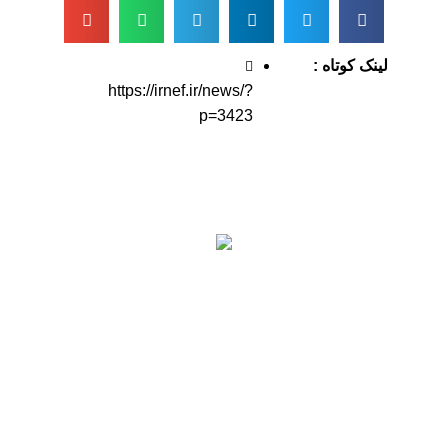
لینک کوتاه :
https://irnef.ir/news/?
p=3423
اطلاعات تماس
آدرس: تهران، سعادت آباد، بلوار دریا، خیابان صراف‌ها،
کوچه صراف‌نژاد (۳۵ شرقی)، پلاک ۳۶
تلفن تماس: 88680490 - 88680350