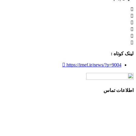
لینک کوتاه :
https://irnef.ir/news/?p=9004
اطلاعات تماس
آدرس: تهران، سعادت آباد، بلوار دریا، خیابان صراف‌ها، کوچه
صراف‌نژاد (۳۵ شرقی)، پلاک ۳۶
تلفن تماس: 88680490 - 88680350
نمابر: 88680877