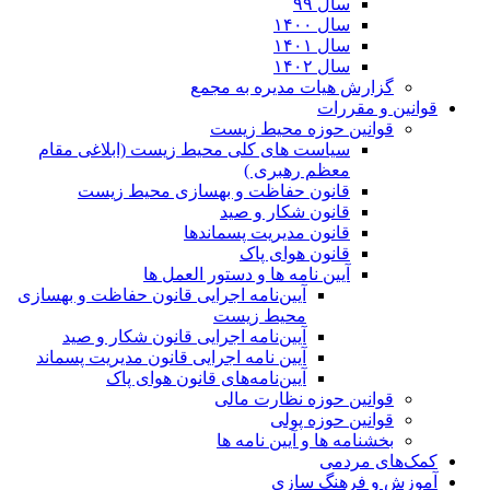
سال ۹۹
سال ۱۴۰۰
سال ۱۴۰۱
سال ۱۴۰۲
گزارش هیات مدیره به مجمع
قوانین و مقررات
قوانین حوزه محیط زیست
ﺳﯿﺎﺳﺖ ﻫﺎی ﮐﻠﯽ ﻣﺤﯿﻂ زﯾﺴﺖ (ابلاغی مقام
معظم رهبری )
قانون حفاظت و بهسازی محیط زیست
قانون شکار و صید
قانون مدیریت پسماندها
قانون هوای پاک
آیین نامه ها و دستور العمل ها
آیین‌نامه اجرایی قانون حفاظت و بهسازی
محیط زیست
آیین‌نامه اجرایی قانون شکار و صید
آیین نامه اجرایی قانون مدیریت پسماند
آیین‌نامه‌های قانون هوای پاک
قوانین حوزه نظارت مالی
قوانین حوزه پولی
بخشنامه ها و آیین نامه ها
کمک‌های مردمی
آموزش و فرهنگ سازی