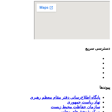
دسترسی سریع
اساسنامه
خط مشی
آخرین اخبار
ﺳﯿﺎﺳﺖ‌ﻫﺎی ﮐﻠﯽ ﻣﺤﯿﻂ زﯾﺴﺖ
تسهیلات صندوق ملی محیط زیست
پیوندها
پایگاه اطلاع‌رسانی دفتر مقام معظم رهبری
نهاد ریاست جمهوری
سازمان حفاظت محیط زیست
مرکز پژوهش‌های مجلس