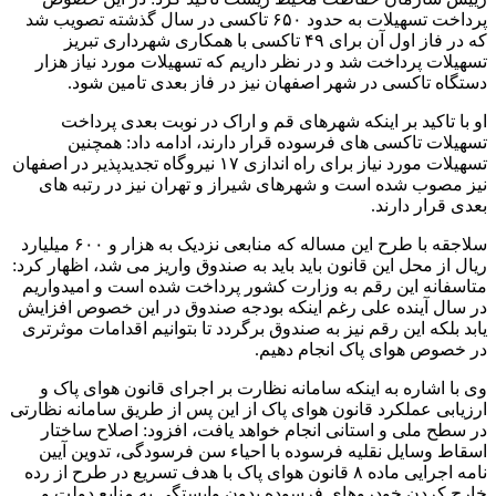
پرداخت تسهیلات به حدود ۶۵۰ تاکسی در سال گذشته تصویب شد
که در فاز اول آن برای ۴۹ تاکسی با همکاری شهرداری تبریز
تسهیلات پرداخت شد و در نظر داریم که تسهیلات مورد نیاز هزار
دستگاه تاکسی در شهر اصفهان نیز در فاز بعدی تامین شود.
او با تاکید بر اینکه شهرهای قم و اراک در نوبت بعدی پرداخت
تسهیلات تاکسی های فرسوده قرار دارند، ادامه داد: همچنین
تسهیلات مورد نیاز برای راه اندازی ۱۷ نیروگاه تجدیدپذیر در اصفهان
نیز مصوب شده است و شهرهای شیراز و تهران نیز در رتبه های
بعدی قرار دارند.
سلاجقه با طرح این مساله که منابعی نزدیک به هزار و ۶۰۰ میلیارد
ریال از محل این قانون باید باید به صندوق واریز می شد، اظهار کرد:
متاسفانه این رقم به وزارت کشور پرداخت شده است و امیدواریم
در سال آینده علی رغم اینکه بودجه صندوق در این خصوص افزایش
یابد بلکه این رقم نیز به صندوق برگردد تا بتوانیم اقدامات موثرتری
در خصوص هوای پاک انجام دهیم.
وی با اشاره به اینکه سامانه نظارت بر اجرای قانون هوای پاک و
ارزیابی عملکرد قانون هوای پاک از این پس از طریق سامانه نظارتی
در سطح ملی و استانی انجام خواهد یافت، افزود: اصلاح ساختار
اسقاط وسایل نقلیه فرسوده با احیاء سن فرسودگی، تدوین آیین
نامه اجرایی ماده ۸ قانون هوای پاک با هدف تسریع در طرح از رده
خارج کردن خودروهای فرسوده بدون وابستگی به منابع دولت و