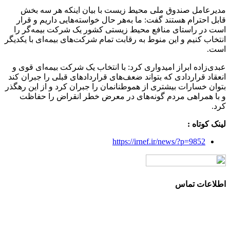
مدیرعامل صندوق ملی محیط زیست با بیان اینکه هر سه بخش
قابل احترام هستند گفت: ما به‌هر حال خواسته‌هایی داریم و قرار
است در راستای منافع محیط زیستی کشور یک شرکت بیمه‌گر را
انتخاب کنیم و این منوط به رقابت تمام شرکت‌های بیمه‌ای با یکدیگر
است.
عبدی‌زاده ابراز امیدواری کرد: با انتخاب یک شرکت بیمه‌ای قوی و
انعقاد قراردادی که بتواند ضعف‌های قراردادهای قبلی را جبران کند
بتوان خسارات بیشتری از هموطنانمان را جبران کرد و از این رهگذر
و با همراهی مردم گونه‌های در معرض خطر انقراض را حفاظت
کرد.
لینک کوتاه :
https://irnef.ir/news/?p=9852
اطلاعات تماس
آدرس: تهران، سعادت آباد، بلوار دریا، خیابان صراف‌ها، کوچه
صراف‌نژاد (۳۵ شرقی)، پلاک ۳۶