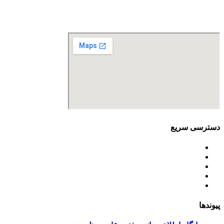
تلفن تماس: 88680490 - 88680350
نمابر: 88680877
دسترسی سریع
اساسنامه
خط مشی
آخرین اخبار
ﺳﯿﺎﺳﺖ‌ﻫﺎی ﮐﻠﯽ ﻣﺤﯿﻂ زﯾﺴﺖ
تسهیلات صندوق ملی محیط زیست
پیوندها