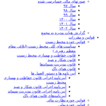
صورتهای مالی حسابرسی شده
سال ۹۷
سال ۹۸
سال ۹۹
سال ۱۴۰۰
سال ۱۴۰۱
سال ۱۴۰۲
گزارش هیات مدیره به مجمع
قوانین و مقررات
قوانین حوزه محیط زیست
ﺳﯿﺎﺳﺖ ﻫﺎی ﮐﻠﯽ ﻣﺤﯿﻂ زﯾﺴﺖ (ابلاغی مقام
معظم رهبری )
قانون حفاظت و بهسازی محیط زیست
قانون شکار و صید
قانون مدیریت پسماندها
قانون هوای پاک
آیین نامه ها و دستور العمل ها
آیین‌نامه اجرایی قانون حفاظت و بهسازی
محیط زیست
آیین‌نامه اجرایی قانون شکار و صید
آیین نامه اجرایی قانون مدیریت پسماند
آیین‌نامه‌های قانون هوای پاک
قوانین حوزه نظارت مالی
قوانین حوزه پولی