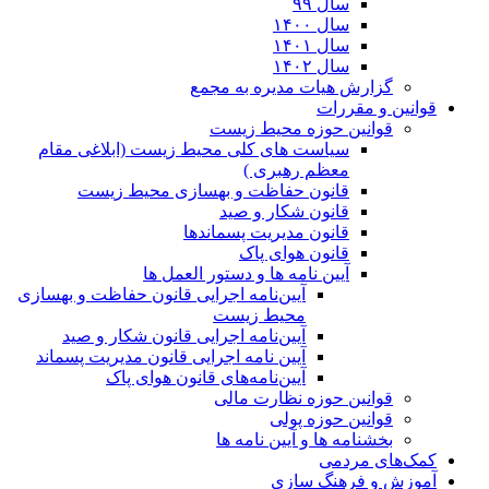
سال ۹۹
سال ۱۴۰۰
سال ۱۴۰۱
سال ۱۴۰۲
گزارش هیات مدیره به مجمع
قوانین و مقررات
قوانین حوزه محیط زیست
ﺳﯿﺎﺳﺖ ﻫﺎی ﮐﻠﯽ ﻣﺤﯿﻂ زﯾﺴﺖ (ابلاغی مقام
معظم رهبری )
قانون حفاظت و بهسازی محیط زیست
قانون شکار و صید
قانون مدیریت پسماندها
قانون هوای پاک
آیین نامه ها و دستور العمل ها
آیین‌نامه اجرایی قانون حفاظت و بهسازی
محیط زیست
آیین‌نامه اجرایی قانون شکار و صید
آیین نامه اجرایی قانون مدیریت پسماند
آیین‌نامه‌های قانون هوای پاک
قوانین حوزه نظارت مالی
قوانین حوزه پولی
بخشنامه ها و آیین نامه ها
کمک‌های مردمی
آموزش و فرهنگ سازی