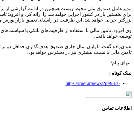
مدیرعامل صندوق ملی محیط زیست همچنین در ادامه گزارشی از برگزاری
برای نخستین بار در کشور اجرایی خواهد شد را ارائه کرد و افزود:
بزرگتر اجرایی خواهد شد. این ظرفیت در راستای تعمیق بازار بورس
وی افزود: تامین مالی با استفاده از ظرفیت‌های بانکی با سیاست‌ها
توسعه خواهد یافت.
عبدی‌زاده گفت: تا پایان سال جاری صندوق هدف‌گذاری حداقل دو براب
تامین مالی با نسبت بیشتری نیز در دسترس خواهد بود.
انتهای پیام/
لینک کوتاه :
https://irnef.ir/news/?p=9376
اطلاعات تماس
آدرس: تهران، سعادت آباد، بلوار دریا، خیابان صراف‌ها، کوچه صراف‌نژاد (۳۵ شرقی)، پلا
تلفن تماس: 88680490 - 88680350