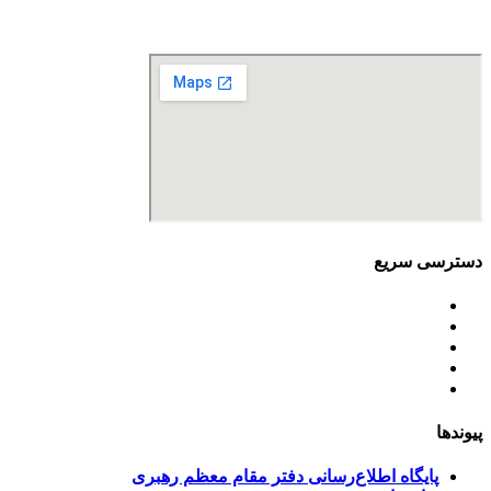
نمابر: 88680877
دسترسی سریع
اساسنامه
خط مشی
آخرین اخبار
ﺳﯿﺎﺳﺖ‌ﻫﺎی ﮐﻠﯽ ﻣﺤﯿﻂ زﯾﺴﺖ
تسهیلات صندوق ملی محیط زیست
پیوندها
پایگاه اطلاع‌رسانی دفتر مقام معظم رهبری