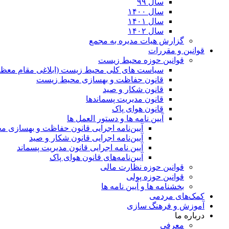
سال ۹۹
سال ۱۴۰۰
سال ۱۴۰۱
سال ۱۴۰۲
گزارش هیات مدیره به مجمع
قوانین و مقررات
قوانین حوزه محیط زیست
ﺳﯿﺎﺳﺖ ﻫﺎی ﮐﻠﯽ ﻣﺤﯿﻂ زﯾﺴﺖ (ابلاغی مقام معظم
قانون حفاظت و بهسازی محیط زیست
قانون شکار و صید
قانون مدیریت پسماندها
قانون هوای پاک
آیین نامه ها و دستور العمل ها
آیین‌نامه اجرایی قانون حفاظت و بهسازی 
آیین‌نامه اجرایی قانون شکار و صید
آیین نامه اجرایی قانون مدیریت پسماند
آیین‌نامه‌های قانون هوای پاک
قوانین حوزه نظارت مالی
قوانین حوزه پولی
بخشنامه ها و آیین نامه ها
کمک‌های مردمی
آموزش و فرهنگ سازی
درباره ما
معرفی