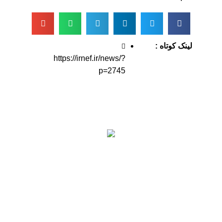
لینک کوتاه :
https://irnef.ir/news/?
p=2745
اطلاعات تماس
آدرس: تهران، سعادت آباد، بلوار دریا، خیابان صراف‌ها،
کوچه صراف‌نژاد (۳۵ شرقی)، پلاک ۳۶
تلفن تماس: 88680490 - 88680350