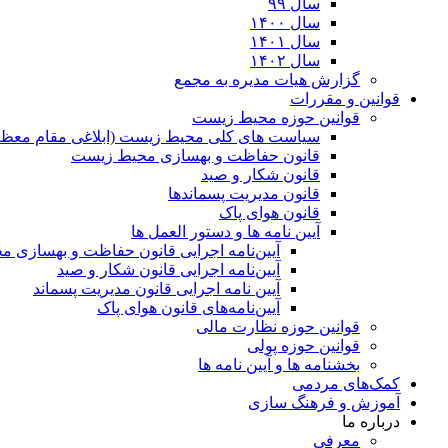
سال ۹۹
سال ۱۴۰۰
سال ۱۴۰۱
سال ۱۴۰۲
گزارش هیات مدیره به مجمع
قوانین و مقررات
قوانین حوزه محیط زیست
ﺳﯿﺎﺳﺖ ﻫﺎی ﮐﻠﯽ ﻣﺤﯿﻂ زﯾﺴﺖ (ابلاغی مقام معظم
قانون حفاظت و بهسازی محیط زیست
قانون شکار و صید
قانون مدیریت پسماندها
قانون هوای پاک
آیین نامه ها و دستور العمل ها
آیین‌نامه اجرایی قانون حفاظت و بهسازی 
آیین‌نامه اجرایی قانون شکار و صید
آیین نامه اجرایی قانون مدیریت پسماند
آیین‌نامه‌های قانون هوای پاک
قوانین حوزه نظارت مالی
قوانین حوزه پولی
بخشنامه ها و آیین نامه ها
کمک‌های مردمی
آموزش و فرهنگ سازی
درباره ما
معرفی