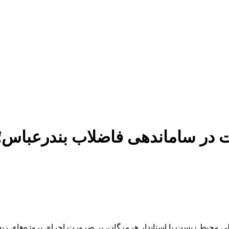
ساماندهی فاضلاب بندرعباس؛ تأک
لی محیط زیست با استاندار هرمزگان، بر ضرورت اجرای پروژه‌های زیس