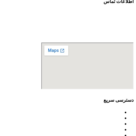
اطلاعات تماس
آدرس: تهران، سعادت آباد، بلوار دریا، خیابان صراف‌ها، کوچه صراف‌نژاد (۳۵ شرقی)، پلا
تلفن تماس: 88680490 - 88680350
نمابر: 88680877
دسترسی سریع
اساسنامه
خط مشی
آخرین اخبار
ﺳﯿﺎﺳﺖ‌ﻫﺎی ﮐﻠﯽ ﻣﺤﯿﻂ زﯾﺴﺖ
تسهیلات صندوق ملی محیط زیست