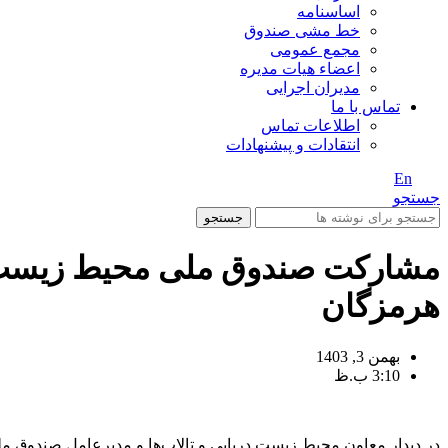
اساسنامه
خط مشی صندوق
مجمع عمومی
اعضاء هیات مدیره
مدیران اجرایی
تماس با ما
اطلاعات تماس
انتقادات و پیشنهادات
En
/ Fa
جستجو
جستجو
مشارکت صندوق ملی محیط زیست در 
هرمزگان
بهمن 3, 1403
3:10 ب.ظ
در دیدار معاون محیط زیست دریایی و تالاب‌ها و مدیرعامل صندوق م