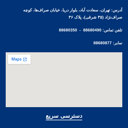
آدرس: تهران، سعادت آباد، بلوار دریا، خیابان صراف‌ها، کوچه
صراف‌نژاد (۳۵ شرقی)، پلاک ۳۶
تلفن تماس: 88680490 - 88680350
نمابر: 88680877
دسترسی سریع