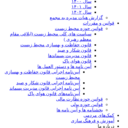
سال ۱۴۰۰
سال ۱۴۰۱
سال ۱۴۰۲
گزارش هیات مدیره به مجمع
قوانین و مقررات
قوانین حوزه محیط زیست
ﺳﯿﺎﺳﺖ ﻫﺎی ﮐﻠﯽ ﻣﺤﯿﻂ زﯾﺴﺖ (ابلاغی مقام
معظم رهبری )
قانون حفاظت و بهسازی محیط زیست
قانون شکار و صید
قانون مدیریت پسماندها
قانون هوای پاک
آیین نامه ها و دستور العمل ها
آیین‌نامه اجرایی قانون حفاظت و بهسازی
محیط زیست
آیین‌نامه اجرایی قانون شکار و صید
آیین نامه اجرایی قانون مدیریت پسماند
آیین‌نامه‌های قانون هوای پاک
قوانین حوزه نظارت مالی
قوانین حوزه پولی
بخشنامه ها و آیین نامه ها
کمک‌های مردمی
آموزش و فرهنگ سازی
درباره ما