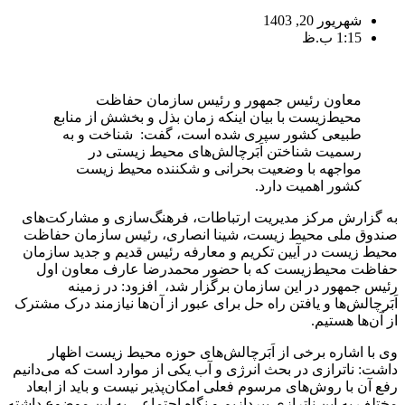
شهریور 20, 1403
1:15 ب.ظ
معاون رئیس جمهور و رئیس سازمان حفاظت
محیط‌زیست با بیان اینکه زمان بذل و بخشش از منابع
طبیعی کشور سپری شده است، گفت: شناخت و به
رسمیت شناختن اَبَرچالش‌های محیط زیستی در
مواجهه با وضعیت بحرانی و شکننده محیط زیست
کشور اهمیت دارد.
به گزارش مرکز مدیریت ارتباطات، فرهنگ‌سازی و مشارکت‌های
صندوق ملی محیط زیست، شینا انصاری، رئیس سازمان حفاظت
محیط زیست در آیین تکریم و معارفه رئیس قدیم و جدید سازمان
حفاظت محیط‌زیست که با حضور محمدرضا عارف معاون اول
رئیس جمهور در این سازمان برگزار شد، افزود: در زمینه
اَبَرچالش‌ها و یافتن راه حل برای عبور از آن‌ها نیازمند درک مشترک
از آن‌ها هستیم.
وی با اشاره برخی از اَبَرچالش‌های حوزه محیط زیست اظهار
داشت: ناترازی در بحث انرژی و آب یکی از موارد است که می‌دانیم
رفع آن با روش‌های مرسوم فعلی امکان‌پذیر نیست و باید از ابعاد
مختلف به ابن ناترازی بپردازیم و نگاه اجتماعی به این موضوع داشته