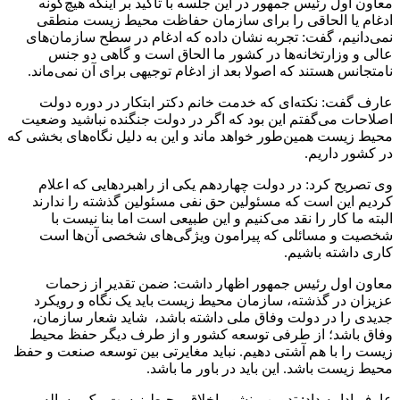
معاون اول رئیس جمهور در این جلسه با تاکید بر اینکه هیچ‌گونه
ادغام یا الحاقی را برای سازمان حفاظت محیط زیست منطقی
نمی‌دانیم، گفت: تجربه نشان داده که ادغام در سطح سازمان‌های
عالی و وزارتخانه‌ها در کشور ما الحاق است و گاهی دو جنس
نامتجانس هستند که اصولا بعد از ادغام توجیهی برای آن نمی‌ماند.
عارف گفت: نکته‌ای که خدمت خانم دکتر ابتکار در دوره دولت
اصلاحات می‌گفتم این بود که اگر در دولت جنگنده نباشید وضعیت
محیط زیست همین‌طور خواهد ماند و این به دلیل نگاه‌های بخشی که
در کشور داریم.
وی تصریح کرد: در دولت چهاردهم یکی از راهبردهایی که اعلام
کردیم این است که مسئولین حق نفی مسئولین گذشته را ندارند
البته ما کار را نقد می‌کنیم و این طبیعی است اما بنا نیست با
شخصیت و مسائلی که پیرامون ویژگی‌های شخصی آن‌ها است
کاری داشته باشیم.
معاون اول رئیس جمهور اظهار داشت: ضمن تقدیر از زحمات
عزیزان در گذشته، سازمان محیط زیست باید یک نگاه و رویکرد
جدیدی را در دولت وفاق ملی داشته باشد، شاید شعار سازمان،
وفاق باشد؛ از طرفی توسعه کشور و از طرف دیگر حفظ محیط
زیست را با هم آشتی دهیم. نباید مغایرتی بین توسعه صنعت و حفظ
محیط زیست باشد. این باید در باور ما باشد.
عارف ادامه داد: تدوین منشور اخلاق محیط زیست، یک مساله