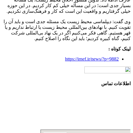
بسیار جدی است؛ در این مسأله خیلی کم کار کردیم. در این حوزه
خیلی گرفتاریم و واقعیت این است که کار و فرهنگ‌سازی نکردیم.
وی گفت: دیپلماسی محیط زیست یک مسئله جدی است و باید آن را
تقویت کنیم. با نهادهای بین‌المللی محیط زیست یا ارتباط نداریم و یا
قهر هستیم. گاهی فکر می‌کنیم اگر در یک نهاد بی‌المللی شرکت
کنیم، گناه کبیره کردیم؛ باید این نگاه را اصلاح کنیم.
لینک کوتاه :
https://irnef.ir/news/?p=9882
اطلاعات تماس
آدرس: تهران، سعادت آباد، بلوار دریا، خیابان صراف‌ها، کوچه
صراف‌نژاد (۳۵ شرقی)، پلاک ۳۶
تلفن تماس: 88680490 - 88680350
نمابر: 88680877