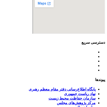
دسترسی سریع
اساسنامه
خط مشی
آخرین اخبار
ﺳﯿﺎﺳﺖ‌ﻫﺎی ﮐﻠﯽ ﻣﺤﯿﻂ زﯾﺴﺖ
تسهیلات صندوق ملی محیط زیست
پیوندها
پایگاه اطلاع‌رسانی دفتر مقام معظم رهبری
نهاد ریاست جمهوری
سازمان حفاظت محیط زیست
مرکز پژوهش‌های مجلس