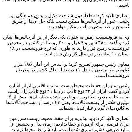
باشیم.
انصاری تاکید کرد: قطعاً بدون شناخت دلایل و بدون هماهنگی بین
بخشی عبور از اَبَرچالش‌ها ممکن نیست بلکه حل آن‌ها از طریق
گفتمان و خط مشی دولت ممکن خواهد بود.
وی به فرونشست زمین به عنوان یکی دیگر از این اَبَرچالش‌ها اشاره
کرد و گفت: ۳۸۰ شهر و ۹ هزار و ۲۰۰ روستا در کشور در معرض
فرونشست زمین قرار دارند به طوری که نرخ فرونشست در ۱۸
استان ۱۰ سانتیمتر در سال گزارش شده است.
معاون رئیس جمهور تصریح کرد: بر اساس این آمار، ۱۸۵ هزار
کیلومتر مربع یعنی معادل ۱۱ درصد از خاک کشور در معرض
فرونشست است.
رئیس سازمان حفاظت محیط‌زیست به تنوع اقلیمی ایران اشاره
کرد و گفت: ایران از ۴۲ نوع تالاب در دنیا ۴۱ نوع تالاب را داراست
اما به علت مدیریت نادرست و تامین نشده حقابه آن‌ها، بیش از ۵
میلیون هکتار از وسعت تالاب‌ها یعنی ۴۳ درصد از مساحت تالاب‌ها
به کانون‌های گرد و غبار تبدیل شده‌اند.
انصاری تاکید کرد: باید بپذیریم برای حفظ محیط زیست سرزمین
ایران فرصتی برای آزمون و خطا نداریم؛ زمان بذل و بخشش از
منابع طبیعی کشور سپری شده است، باید شرایط محیط زیست