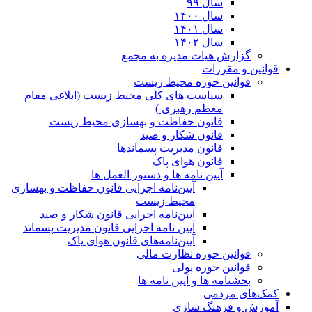
سال ۹۹
سال ۱۴۰۰
سال ۱۴۰۱
سال ۱۴۰۲
گزارش هیات مدیره به مجمع
قوانین و مقررات
قوانین حوزه محیط زیست
ﺳﯿﺎﺳﺖ ﻫﺎی ﮐﻠﯽ ﻣﺤﯿﻂ زﯾﺴﺖ (ابلاغی مقام
معظم رهبری )
قانون حفاظت و بهسازی محیط زیست
قانون شکار و صید
قانون مدیریت پسماندها
قانون هوای پاک
آیین نامه ها و دستور العمل ها
آیین‌نامه اجرایی قانون حفاظت و بهسازی
محیط زیست
آیین‌نامه اجرایی قانون شکار و صید
آیین نامه اجرایی قانون مدیریت پسماند
آیین‌نامه‌های قانون هوای پاک
قوانین حوزه نظارت مالی
قوانین حوزه پولی
بخشنامه ها و آیین نامه ها
کمک‌های مردمی
آموزش و فرهنگ سازی