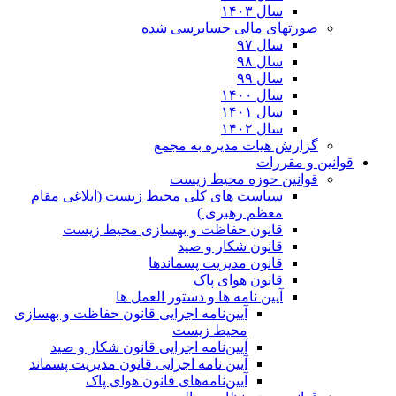
سال ۱۴۰۳
صورتهای مالی حسابرسی شده
سال ۹۷
سال ۹۸
سال ۹۹
سال ۱۴۰۰
سال ۱۴۰۱
سال ۱۴۰۲
گزارش هیات مدیره به مجمع
قوانین و مقررات
قوانین حوزه محیط زیست
ﺳﯿﺎﺳﺖ ﻫﺎی ﮐﻠﯽ ﻣﺤﯿﻂ زﯾﺴﺖ (ابلاغی مقام
معظم رهبری )
قانون حفاظت و بهسازی محیط زیست
قانون شکار و صید
قانون مدیریت پسماندها
قانون هوای پاک
آیین نامه ها و دستور العمل ها
آیین‌نامه اجرایی قانون حفاظت و بهسازی
محیط زیست
آیین‌نامه اجرایی قانون شکار و صید
آیین نامه اجرایی قانون مدیریت پسماند
آیین‌نامه‌های قانون هوای پاک