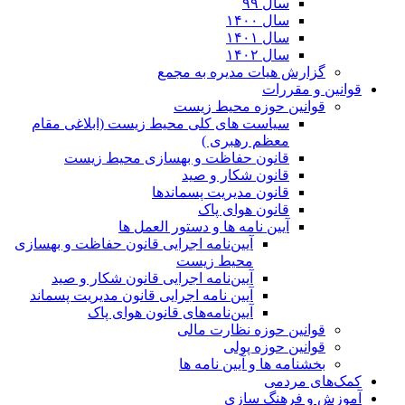
سال ۹۹
سال ۱۴۰۰
سال ۱۴۰۱
سال ۱۴۰۲
گزارش هیات مدیره به مجمع
قوانین و مقررات
قوانین حوزه محیط زیست
ﺳﯿﺎﺳﺖ ﻫﺎی ﮐﻠﯽ ﻣﺤﯿﻂ زﯾﺴﺖ (ابلاغی مقام
معظم رهبری )
قانون حفاظت و بهسازی محیط زیست
قانون شکار و صید
قانون مدیریت پسماندها
قانون هوای پاک
آیین نامه ها و دستور العمل ها
آیین‌نامه اجرایی قانون حفاظت و بهسازی
محیط زیست
آیین‌نامه اجرایی قانون شکار و صید
آیین نامه اجرایی قانون مدیریت پسماند
آیین‌نامه‌های قانون هوای پاک
قوانین حوزه نظارت مالی
قوانین حوزه پولی
بخشنامه ها و آیین نامه ها
کمک‌های مردمی
آموزش و فرهنگ سازی