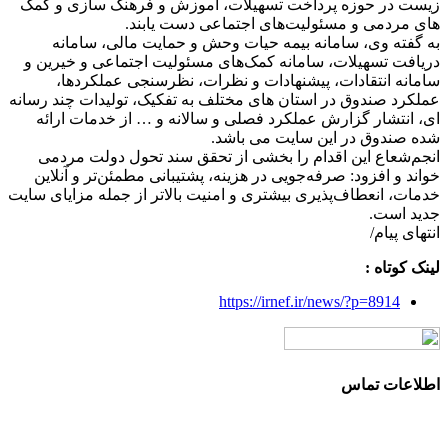
زیست در حوزه پرداخت تسهیلات، آموزش و فرهنگ سازی و کمک
های مردمی و مسئولیت‌های اجتماعی دست یابند.
به گفته وی، سامانه بیمه حیات وحش و حمایت مالی، سامانه
دریافت تسهیلات، سامانه کمک‌های مسئولیت اجتماعی و خیرین و
سامانه انتقادات، پیشنهادات و نظرات، نظرسنجی عملکردها،
عملکرد صندوق در استان های مختلف به تفکیک، تولیدات چند رسانه
ای، انتشار گزارش عملکرد فصلی و سالانه و … از خدمات ارائه
شده صندوق در این سایت می باشد.
انجم‌شعاع این اقدام را بخشی از تحقق سند تحول دولت مردمی
خواند و افزود: صرفه‌جویی در هزینه، پشتیبانی مطمئن‌تر و آنلاین
خدمات، انعطاف‌پذیری بیشتری و امنیت بالاتر از جمله مزایای سایت
جدید است.
انتهای پیام/
لینک کوتاه :
https://irnef.ir/news/?p=8914
اطلاعات تماس
آدرس: تهران، سعادت آباد، بلوار دریا، خیابان صراف‌ها، کوچه
صراف‌نژاد (۳۵ شرقی)، پلاک ۳۶