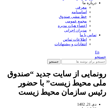
درباره ما
معرفی
اساسنامه
خط مشی صندوق
مجمع عمومی
اعضاء هیات مدیره
مدیران اجرایی
تماس با ما
اطلاعات تماس
انتقادات و پیشنهادات
En
/ Fa
جستجو
جستجو
رونمایی از سایت جدید “صندوق
ملی محیط زیست” با حضور
رئیس سازمان محیط زیست
دی 21, 1402