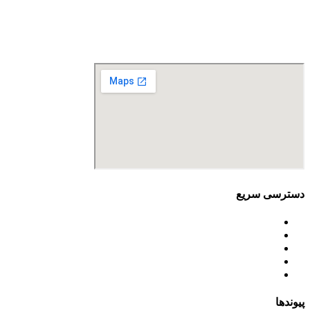
تلفن تماس: 88680490 - 88680350
نمابر: 88680877
دسترسی سریع
اساسنامه
خط مشی
آخرین اخبار
ﺳﯿﺎﺳﺖ‌ﻫﺎی ﮐﻠﯽ ﻣﺤﯿﻂ زﯾﺴﺖ
تسهیلات صندوق ملی محیط زیست
پیوندها