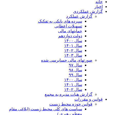
خانه
اخبار
گزارش عملکردی
گزارش عملکرد
سپرده های بانکی به تفکیک
تسهیلات اعطایی
حمایتهای مالی
دولت دوازدهم
سال ۱۴۰۰
سال ۱۴۰۱
سال ۱۴۰۲
سال ۱۴۰۳
صورتهای مالی حسابرسی شده
سال ۹۷
سال ۹۸
سال ۹۹
سال ۱۴۰۰
سال ۱۴۰۱
سال ۱۴۰۲
گزارش هیات مدیره به مجمع
قوانین و مقررات
قوانین حوزه محیط زیست
ﺳﯿﺎﺳﺖ ﻫﺎی ﮐﻠﯽ ﻣﺤﯿﻂ زﯾﺴﺖ (ابلاغی مقام
معظم رهبری )