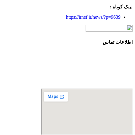
لینک کوتاه :
https://irnef.ir/news/?p=9639
اطلاعات تماس
آدرس: تهران، سعادت آباد، بلوار دریا، خیابان صراف‌ها، کوچه
صراف‌نژاد (۳۵ شرقی)، پلاک ۳۶
تلفن تماس: 88680490 - 88680350
نمابر: 88680877