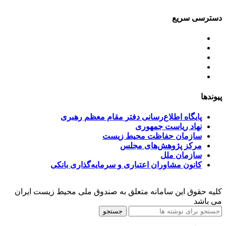
دسترسی سریع
اساسنامه
خط مشی
آخرین اخبار
ﺳﯿﺎﺳﺖ‌ﻫﺎی ﮐﻠﯽ ﻣﺤﯿﻂ زﯾﺴﺖ
تسهیلات صندوق ملی محیط زیست
پیوندها
پایگاه اطلاع‌رسانی دفتر مقام معظم رهبری
نهاد ریاست جمهوری
سازمان حفاظت محیط زیست
مرکز پژوهش‌های مجلس
سازمان ملل
کانون مشاوران اعتباری و سرمایه‌گذاری بانکی
کلیه حقوق این سامانه متعلق به صندوق ملی محیط زیست ایران
می باشد
جستجو