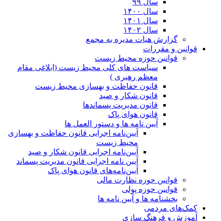
سال ۹۹
سال ۱۴۰۰
سال ۱۴۰۱
سال ۱۴۰۲
گزارش هیات مدیره به مجمع
قوانین و مقررات
قوانین حوزه محیط زیست
ﺳﯿﺎﺳﺖ ﻫﺎی ﮐﻠﯽ ﻣﺤﯿﻂ زﯾﺴﺖ (ابلاغی مقام
معظم رهبری )
قانون حفاظت و بهسازی محیط زیست
قانون شکار و صید
قانون مدیریت پسماندها
قانون هوای پاک
آیین نامه ها و دستور العمل ها
آیین‌نامه اجرایی قانون حفاظت و بهسازی
محیط زیست
آیین‌نامه اجرایی قانون شکار و صید
آیین نامه اجرایی قانون مدیریت پسماند
آیین‌نامه‌های قانون هوای پاک
قوانین حوزه نظارت مالی
قوانین حوزه پولی
بخشنامه ها و آیین نامه ها
کمک‌های مردمی
آموزش و فرهنگ سازی