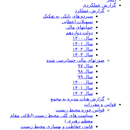
گزارش عملکردی
گزارش عملکرد
سپرده های بانکی به تفکیک
تسهیلات اعطایی
حمایتهای مالی
دولت دوازدهم
سال ۱۴۰۰
سال ۱۴۰۱
سال ۱۴۰۲
سال ۱۴۰۳
صورتهای مالی حسابرسی شده
سال ۹۷
سال ۹۸
سال ۹۹
سال ۱۴۰۰
سال ۱۴۰۱
سال ۱۴۰۲
گزارش هیات مدیره به مجمع
قوانین و مقررات
قوانین حوزه محیط زیست
ﺳﯿﺎﺳﺖ ﻫﺎی ﮐﻠﯽ ﻣﺤﯿﻂ زﯾﺴﺖ (ابلاغی مقام
معظم رهبری )
قانون حفاظت و بهسازی محیط زیست