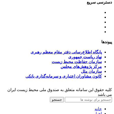
دسترسی سریع
اساسنامه
خط مشی
آخرین اخبار
ﺳﯿﺎﺳﺖ‌ﻫﺎی ﮐﻠﯽ ﻣﺤﯿﻂ زﯾﺴﺖ
تسهیلات صندوق ملی محیط زیست
پیوندها
پایگاه اطلاع‌رسانی دفتر مقام معظم رهبری
نهاد ریاست جمهوری
سازمان حفاظت محیط زیست
مرکز پژوهش‌های مجلس
سازمان ملل
کانون مشاوران اعتباری و سرمایه‌گذاری بانکی
کلیه حقوق این سامانه متعلق به صندوق ملی محیط زیست ایران
می باشد
جستجو
خانه
اخبار