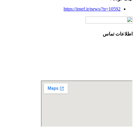
https://irnef.ir/news/?p=10592
اطلاعات تماس
آدرس: تهران، سعادت آباد، بلوار دریا، خیابان صراف‌ها، کوچه
صراف‌نژاد (۳۵ شرقی)، پلاک ۳۶
تلفن تماس: 88680490 - 88680350
نمابر: 88680877