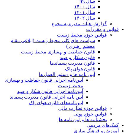
سال ۹۹
سال ۱۴۰۰
سال ۱۴۰۱
سال ۱۴۰۲
گزارش هیات مدیره به مجمع
قوانین و مقررات
قوانین حوزه محیط زیست
ﺳﯿﺎﺳﺖ ﻫﺎی ﮐﻠﯽ ﻣﺤﯿﻂ زﯾﺴﺖ (ابلاغی مقام
معظم رهبری )
قانون حفاظت و بهسازی محیط زیست
قانون شکار و صید
قانون مدیریت پسماندها
قانون هوای پاک
آیین نامه ها و دستور العمل ها
آیین‌نامه اجرایی قانون حفاظت و بهسازی
محیط زیست
آیین‌نامه اجرایی قانون شکار و صید
آیین نامه اجرایی قانون مدیریت پسماند
آیین‌نامه‌های قانون هوای پاک
قوانین حوزه نظارت مالی
قوانین حوزه پولی
بخشنامه ها و آیین نامه ها
کمک‌های مردمی
آموزش و فرهنگ سازی