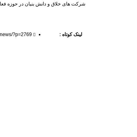
شرکت های خلاق و دانش بنیان در حوزه فعا
لینک کوتاه :
.ir/news/?p=2769
اطلاعات تماس
آدرس: تهران، سعادت آباد، بلوار دریا، خیابان صراف‌ها
کوچه صراف‌نژاد (۳۵ شرقی)، پلاک ۳۶
تلفن تماس: 88680490 - 88680350