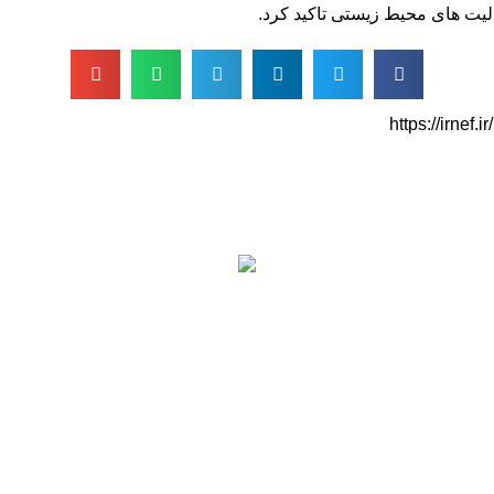
لیت های محیط زیستی تاکید کرد.
https://irnef
دسترسی سریع
،
اساسنامه
پ
خط مشی
ن
آخرین اخبار
س