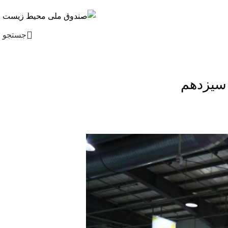
جستجو
En
/ Fa
 سیزدهم