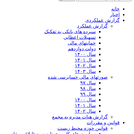
خانه
اخبار
گزارش عملکردی
گزارش عملکرد
سپرده های بانکی به تفکیک
تسهیلات اعطایی
حمایتهای مالی
دولت دوازدهم
سال ۱۴۰۰
سال ۱۴۰۱
سال ۱۴۰۲
سال ۱۴۰۳
صورتهای مالی حسابرسی شده
سال ۹۷
سال ۹۸
سال ۹۹
سال ۱۴۰۰
سال ۱۴۰۱
سال ۱۴۰۲
گزارش هیات مدیره به مجمع
قوانین و مقررات
قوانین حوزه محیط زیست
ﺳﯿﺎﺳﺖ ﻫﺎی ﮐﻠﯽ ﻣﺤﯿﻂ زﯾﺴﺖ (ابلاغی مقام