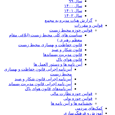
سال ۹۹
سال ۱۴۰۰
سال ۱۴۰۱
سال ۱۴۰۲
گزارش هیات مدیره به مجمع
قوانین و مقررات
قوانین حوزه محیط زیست
ﺳﯿﺎﺳﺖ ﻫﺎی ﮐﻠﯽ ﻣﺤﯿﻂ زﯾﺴﺖ (ابلاغی مقام
معظم رهبری )
قانون حفاظت و بهسازی محیط زیست
قانون شکار و صید
قانون مدیریت پسماندها
قانون هوای پاک
آیین نامه ها و دستور العمل ها
آیین‌نامه اجرایی قانون حفاظت و بهسازی
محیط زیست
آیین‌نامه اجرایی قانون شکار و صید
آیین نامه اجرایی قانون مدیریت پسماند
آیین‌نامه‌های قانون هوای پاک
قوانین حوزه نظارت مالی
قوانین حوزه پولی
بخشنامه ها و آیین نامه ها
کمک‌های مردمی
آموزش و فرهنگ سازی