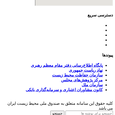
دسترسی سریع
اساسنامه
خط مشی
آخرین اخبار
ﺳﯿﺎﺳﺖ‌ﻫﺎی ﮐﻠﯽ ﻣﺤﯿﻂ زﯾﺴﺖ
تسهیلات صندوق ملی محیط زیست
پیوندها
پایگاه اطلاع‌رسانی دفتر مقام معظم رهبری
نهاد ریاست جمهوری
سازمان حفاظت محیط زیست
مرکز پژوهش‌های مجلس
سازمان ملل
کانون مشاوران اعتباری و سرمایه‌گذاری بانکی
کلیه حقوق این سامانه متعلق به صندوق ملی محیط زیست ایران
می باشد
جستجو