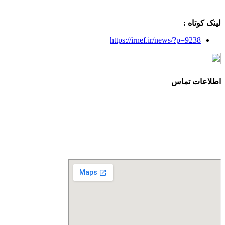
لینک کوتاه :
https://irnef.ir/news/?p=9238
اطلاعات تماس
آدرس: تهران، سعادت آباد، بلوار دریا، خیابان صراف‌ها، کوچه
صراف‌نژاد (۳۵ شرقی)، پلاک ۳۶
تلفن تماس: 88680490 - 88680350
نمابر: 88680877