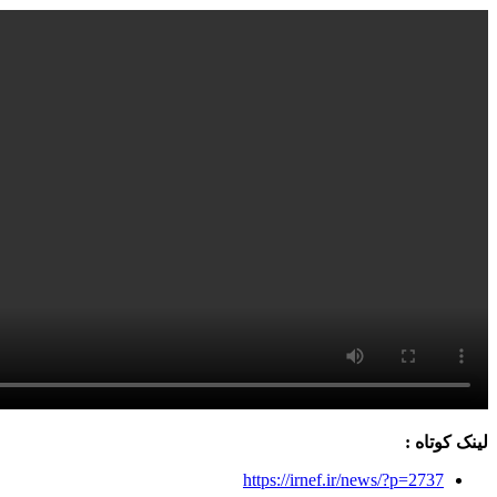
لینک کوتاه :
https://irnef.ir/news/?p=2737