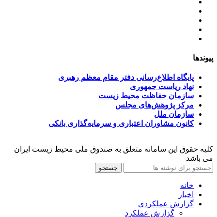
اساسنامه
خط مشی
آخرین اخبار
ﺳﯿﺎﺳﺖ‌ﻫﺎی ﮐﻠﯽ ﻣﺤﯿﻂ زﯾﺴﺖ
تسهیلات صندوق ملی محیط زیست
پیوندها
پایگاه اطلاع‌رسانی دفتر مقام معظم رهبری
نهاد ریاست جمهوری
سازمان حفاظت محیط زیست
مرکز پژوهش‌های مجلس
سازمان ملل
کانون مشاوران اعتباری و سرمایه‌گذاری بانکی
کلیه حقوق این سامانه متعلق به صندوق ملی محیط زیست ایران
می باشد
جستجو
خانه
اخبار
گزارش عملکردی
گزارش عملکرد