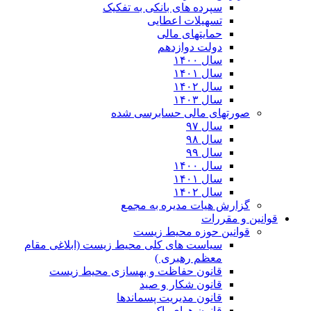
سپرده های بانکی به تفکیک
تسهیلات اعطایی
حمایتهای مالی
دولت دوازدهم
سال ۱۴۰۰
سال ۱۴۰۱
سال ۱۴۰۲
سال ۱۴۰۳
صورتهای مالی حسابرسی شده
سال ۹۷
سال ۹۸
سال ۹۹
سال ۱۴۰۰
سال ۱۴۰۱
سال ۱۴۰۲
گزارش هیات مدیره به مجمع
قوانین و مقررات
قوانین حوزه محیط زیست
ﺳﯿﺎﺳﺖ ﻫﺎی ﮐﻠﯽ ﻣﺤﯿﻂ زﯾﺴﺖ (ابلاغی مقام
معظم رهبری )
قانون حفاظت و بهسازی محیط زیست
قانون شکار و صید
قانون مدیریت پسماندها
قانون هوای پاک