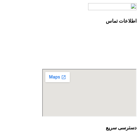
اطلاعات تماس
آدرس: تهران، سعادت آباد، بلوار دریا، خیابان صراف‌ها، کوچه
صراف‌نژاد (۳۵ شرقی)، پلاک ۳۶
تلفن تماس: 88680490 - 88680350
نمابر: 88680877
دسترسی سریع