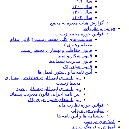
سال ۹۹
سال ۱۴۰۰
سال ۱۴۰۱
سال ۱۴۰۲
گزارش هیات مدیره به مجمع
قوانین و مقررات
قوانین حوزه محیط زیست
ﺳﯿﺎﺳﺖ ﻫﺎی ﮐﻠﯽ ﻣﺤﯿﻂ زﯾﺴﺖ (ابلاغی مقام
معظم رهبری )
قانون حفاظت و بهسازی محیط زیست
قانون شکار و صید
قانون مدیریت پسماندها
قانون هوای پاک
آیین نامه ها و دستور العمل ها
آیین‌نامه اجرایی قانون حفاظت و بهسازی
محیط زیست
آیین‌نامه اجرایی قانون شکار و صید
آیین نامه اجرایی قانون مدیریت پسماند
آیین‌نامه‌های قانون هوای پاک
قوانین حوزه نظارت مالی
قوانین حوزه پولی
بخشنامه ها و آیین نامه ها
کمک‌های مردمی
آموزش و فرهنگ سازی