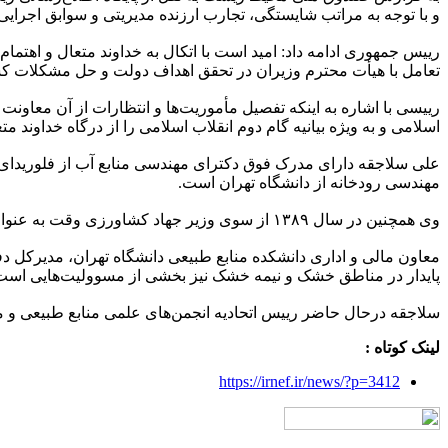
و با توجه به مراتب شایستگی، تجارب ارزنده مدیریتی و سوابق اج
رییس جمهوری ادامه داد: امید است با اتکال به خداوند متعال و اهتم
تعامل با هیأت محترم وزیران در تحقق اهداف دولت و حل مشکلات کش
رییسی با اشاره به اینکه تفصیل مأموریت‌ها و انتظارات از آن معاو
اسلامی و به ویژه بیانیه گام دوم انقلاب اسلامی را از درگاه خداوند مت
علی سلاجقه دارای مدرک فوق دکترای مهندسی منابع آب از فلوریدای
مهندسی رودخانه از دانشگاه تهران است.
وی همچنین در سال ۱۳۸۹ از سوی وزیر جهاد کشاورزی وقت به عنوان معاون وزیر و رییس “سازمان جنگل ها، مراتع و آبخیزداری کشور” انتخاب شده و مدتی در این سمت کار کرده است.
معاون مالی و اداری دانشکده منابع طبیعی دانشگاه تهران، مدیرکل
پایدار در مناطق خشک و نیمه خشک نیز بخشی از مسوولیت‌هایی است ک
سلاجقه درحال حاضر رییس اتحادیه انجمن‌های علمی منابع طبیعی و
لینک کوتاه :
https://irnef.ir/news/?p=3412