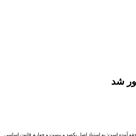
ور شد
قه آمده است: به استناد اصل یکصد و بیست و چهارم قانون اساسی