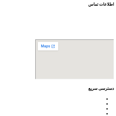
اطلاعات تماس
آدرس: تهران، سعادت آباد، بلوار دریا، خیابان صراف‌ها، کوچه صراف‌نژاد (۳۵ شرقی)، پلا
تلفن تماس: 88680490 - 88680350
نمابر: 88680877
دسترسی سریع
اساسنامه
خط مشی
آخرین اخبار
ﺳﯿﺎﺳﺖ‌ﻫﺎی ﮐﻠﯽ ﻣﺤﯿﻂ زﯾﺴﺖ