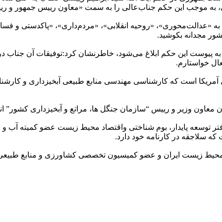
رایی، به موجب این حکم جناب‌عالی را به سمت «معاون رییس جمهور 
ام به «عدالت‌محوری»، «روحیه انقلابی»، «مردم‌داری»، «پاکدستی و ف
ور مجدانه بکوشید.
نت به پیوست این حکم ابلاغ می‌شود، خاطرنشان کرد:توفیقات آن جناب 
عال خواستارم.
 آمریکا است که کارشناسی مهندسی منابع طبیعی آبخیزداری و کارشن
 دفتر توسعه پایدار، بوم شناختی واقتصاد محیط زیست عضو کمیته آب
ه سلاجقه در کارنامه خود دارد.
 محیط زیست ایران و عضو کمیسیون تخصصی کشاورزی و منابع طبیعی 