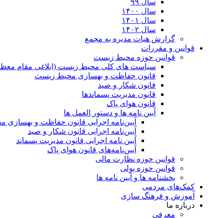
سال ۹۹
سال ۱۴۰۰
سال ۱۴۰۱
سال ۱۴۰۲
گزارش هیات مدیره به مجمع
قوانین و مقررات
قوانین حوزه محیط زیست
ﺳﯿﺎﺳﺖ ﻫﺎی ﮐﻠﯽ ﻣﺤﯿﻂ زﯾﺴﺖ (ابلاغی مقام معظم
قانون حفاظت و بهسازی محیط زیست
قانون شکار و صید
قانون مدیریت پسماندها
قانون هوای پاک
آیین نامه ها و دستور العمل ها
آیین‌نامه اجرایی قانون حفاظت و بهسازی 
آیین‌نامه اجرایی قانون شکار و صید
آیین نامه اجرایی قانون مدیریت پسماند
آیین‌نامه‌های قانون هوای پاک
قوانین حوزه نظارت مالی
قوانین حوزه پولی
بخشنامه ها و آیین نامه ها
کمک‌های مردمی
آموزش و فرهنگ سازی
درباره ما
معرفی