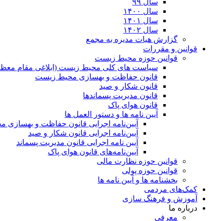
سال ۹۹
سال ۱۴۰۰
سال ۱۴۰۱
سال ۱۴۰۲
گزارش هیات مدیره به مجمع
قوانین و مقررات
قوانین حوزه محیط زیست
ﺳﯿﺎﺳﺖ ﻫﺎی ﮐﻠﯽ ﻣﺤﯿﻂ زﯾﺴﺖ (ابلاغی مقام معظم
قانون حفاظت و بهسازی محیط زیست
قانون شکار و صید
قانون مدیریت پسماندها
قانون هوای پاک
آیین نامه ها و دستور العمل ها
آیین‌نامه اجرایی قانون حفاظت و بهسازی 
آیین‌نامه اجرایی قانون شکار و صید
آیین نامه اجرایی قانون مدیریت پسماند
آیین‌نامه‌های قانون هوای پاک
قوانین حوزه نظارت مالی
قوانین حوزه پولی
بخشنامه ها و آیین نامه ها
کمک‌های مردمی
آموزش و فرهنگ سازی
درباره ما
معرفی