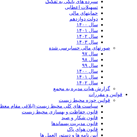
سپرده های بانکی به تفکیک
تسهیلات اعطایی
حمایتهای مالی
دولت دوازدهم
سال ۱۴۰۰
سال ۱۴۰۱
سال ۱۴۰۲
سال ۱۴۰۳
صورتهای مالی حسابرسی شده
سال ۹۷
سال ۹۸
سال ۹۹
سال ۱۴۰۰
سال ۱۴۰۱
سال ۱۴۰۲
گزارش هیات مدیره به مجمع
قوانین و مقررات
قوانین حوزه محیط زیست
ﺳﯿﺎﺳﺖ ﻫﺎی ﮐﻠﯽ ﻣﺤﯿﻂ زﯾﺴﺖ (ابلاغی مقام معظم
قانون حفاظت و بهسازی محیط زیست
قانون شکار و صید
قانون مدیریت پسماندها
قانون هوای پاک
آیین نامه ها و دستور العمل ها