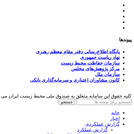
اساسنامه
خط مشی
آخرین اخبار
ﺳﯿﺎﺳﺖ‌ﻫﺎی ﮐﻠﯽ ﻣﺤﯿﻂ زﯾﺴﺖ
تسهیلات صندوق ملی محیط زیست
پیوندها
پایگاه اطلاع‌رسانی دفتر مقام معظم رهبری
نهاد ریاست جمهوری
سازمان حفاظت محیط زیست
مرکز پژوهش‌های مجلس
سازمان ملل
کانون مشاوران اعتباری و سرمایه‌گذاری بانکی
کلیه حقوق این سامانه متعلق به صندوق ملی محیط زیست ایران می 
جستجو
خانه
اخبار
گزارش عملکردی
گزارش عملکرد