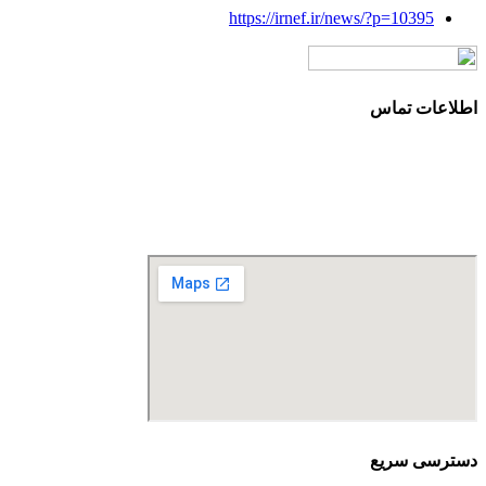
https://irnef.ir/news/?p=10395
اطلاعات تماس
آدرس: تهران، سعادت آباد، بلوار دریا، خیابان صراف‌ها، کوچه صراف‌نژاد (۳۵ شرقی)، پلا
تلفن تماس: 88680490 - 88680350
نمابر: 88680877
دسترسی سریع