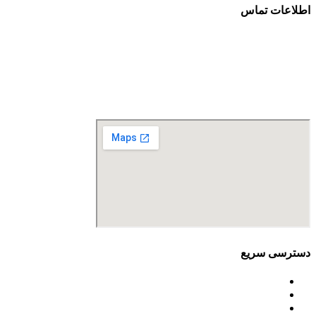
اطلاعات تماس
آدرس: تهران، سعادت آباد، بلوار دریا، خیابان صراف‌ها، کوچه
صراف‌نژاد (۳۵ شرقی)، پلاک ۳۶
تلفن تماس: 88680490 - 88680350
نمابر: 88680877
دسترسی سریع
اساسنامه
خط مشی
آخرین اخبار