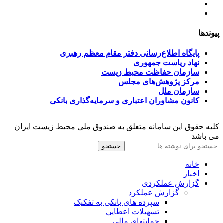
ﺳﯿﺎﺳﺖ‌ﻫﺎی ﮐﻠﯽ ﻣﺤﯿﻂ زﯾﺴﺖ
تسهیلات صندوق ملی محیط زیست
پیوندها
پایگاه اطلاع‌رسانی دفتر مقام معظم رهبری
نهاد ریاست جمهوری
سازمان حفاظت محیط زیست
مرکز پژوهش‌های مجلس
سازمان ملل
کانون مشاوران اعتباری و سرمایه‌گذاری بانکی
کلیه حقوق این سامانه متعلق به صندوق ملی محیط زیست ایران
می باشد
جستجو
خانه
اخبار
گزارش عملکردی
گزارش عملکرد
سپرده های بانکی به تفکیک
تسهیلات اعطایی
حمایتهای مالی