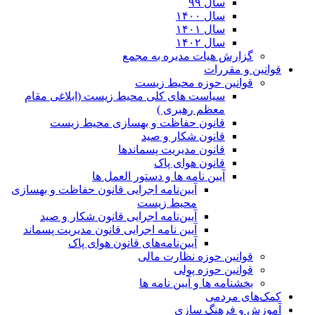
سال ۹۹
سال ۱۴۰۰
سال ۱۴۰۱
سال ۱۴۰۲
گزارش هیات مدیره به مجمع
قوانین و مقررات
قوانین حوزه محیط زیست
ﺳﯿﺎﺳﺖ ﻫﺎی ﮐﻠﯽ ﻣﺤﯿﻂ زﯾﺴﺖ (ابلاغی مقام
معظم رهبری )
قانون حفاظت و بهسازی محیط زیست
قانون شکار و صید
قانون مدیریت پسماندها
قانون هوای پاک
آیین نامه ها و دستور العمل ها
آیین‌نامه اجرایی قانون حفاظت و بهسازی
محیط زیست
آیین‌نامه اجرایی قانون شکار و صید
آیین نامه اجرایی قانون مدیریت پسماند
آیین‌نامه‌های قانون هوای پاک
قوانین حوزه نظارت مالی
قوانین حوزه پولی
بخشنامه ها و آیین نامه ها
کمک‌های مردمی
آموزش و فرهنگ سازی