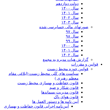
دولت دوازدهم
سال ۱۴۰۰
سال ۱۴۰۱
سال ۱۴۰۲
سال ۱۴۰۳
صورتهای مالی حسابرسی شده
سال ۹۷
سال ۹۸
سال ۹۹
سال ۱۴۰۰
سال ۱۴۰۱
سال ۱۴۰۲
گزارش هیات مدیره به مجمع
قوانین و مقررات
قوانین حوزه محیط زیست
ﺳﯿﺎﺳﺖ ﻫﺎی ﮐﻠﯽ ﻣﺤﯿﻂ زﯾﺴﺖ (ابلاغی مقام
معظم رهبری )
قانون حفاظت و بهسازی محیط زیست
قانون شکار و صید
قانون مدیریت پسماندها
قانون هوای پاک
آیین نامه ها و دستور العمل ها
آیین‌نامه اجرایی قانون حفاظت و بهسازی