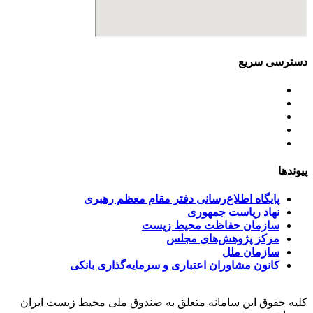
دسترسی سریع
اساسنامه
خط مشی
آخرین اخبار
ﺳﯿﺎﺳﺖ‌ﻫﺎی ﮐﻠﯽ ﻣﺤﯿﻂ زﯾﺴﺖ
تسهیلات صندوق ملی محیط زیست
پیوندها
پایگاه اطلاع‌رسانی دفتر مقام معظم رهبری
نهاد ریاست جمهوری
سازمان حفاظت محیط زیست
مرکز پژوهش‌های مجلس
سازمان ملل
کانون مشاوران اعتباری و سرمایه‌گذاری بانکی
کلیه حقوق این سامانه متعلق به صندوق ملی محیط زیست ایران