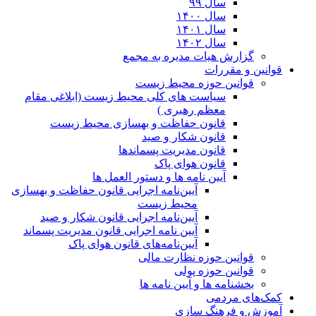
سال ۹۹
سال ۱۴۰۰
سال ۱۴۰۱
سال ۱۴۰۲
گزارش هیات مدیره به مجمع
قوانین و مقررات
قوانین حوزه محیط زیست
ﺳﯿﺎﺳﺖ ﻫﺎی ﮐﻠﯽ ﻣﺤﯿﻂ زﯾﺴﺖ (ابلاغی مقام
معظم رهبری )
قانون حفاظت و بهسازی محیط زیست
قانون شکار و صید
قانون مدیریت پسماندها
قانون هوای پاک
آیین نامه ها و دستور العمل ها
آیین‌نامه اجرایی قانون حفاظت و بهسازی
محیط زیست
آیین‌نامه اجرایی قانون شکار و صید
آیین نامه اجرایی قانون مدیریت پسماند
آیین‌نامه‌های قانون هوای پاک
قوانین حوزه نظارت مالی
قوانین حوزه پولی
بخشنامه ها و آیین نامه ها
کمک‌های مردمی
آموزش و فرهنگ سازی