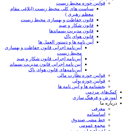
قوانین حوزه محیط زیست
ﺳﯿﺎﺳﺖ ﻫﺎی ﮐﻠﯽ ﻣﺤﯿﻂ زﯾﺴﺖ (ابلاغی مقام
معظم رهبری )
قانون حفاظت و بهسازی محیط زیست
قانون شکار و صید
قانون مدیریت پسماندها
قانون هوای پاک
آیین نامه ها و دستور العمل ها
آیین‌نامه اجرایی قانون حفاظت و بهسازی
محیط زیست
آیین‌نامه اجرایی قانون شکار و صید
آیین نامه اجرایی قانون مدیریت پسماند
آیین‌نامه‌های قانون هوای پاک
قوانین حوزه نظارت مالی
قوانین حوزه پولی
بخشنامه ها و آیین نامه ها
کمک‌های مردمی
آموزش و فرهنگ سازی
درباره ما
معرفی
اساسنامه
خط مشی صندوق
مجمع عمومی
اعضاء هیات مدیره