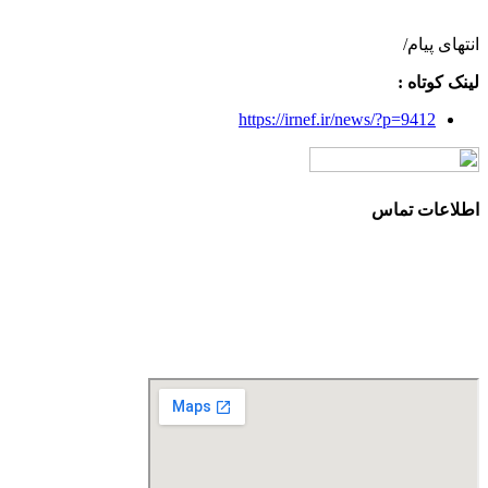
انتهای پیام/
لینک کوتاه :
https://irnef.ir/news/?p=9412
اطلاعات تماس
آدرس: تهران، سعادت آباد، بلوار دریا، خیابان صراف‌ها، کوچه
صراف‌نژاد (۳۵ شرقی)، پلاک ۳۶
تلفن تماس: 88680490 - 88680350
نمابر: 88680877