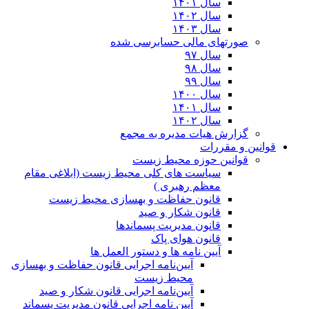
سال ۱۴۰۱
سال ۱۴۰۲
سال ۱۴۰۳
صورتهای مالی حسابرسی شده
سال ۹۷
سال ۹۸
سال ۹۹
سال ۱۴۰۰
سال ۱۴۰۱
سال ۱۴۰۲
گزارش هیات مدیره به مجمع
قوانین و مقررات
قوانین حوزه محیط زیست
ﺳﯿﺎﺳﺖ ﻫﺎی ﮐﻠﯽ ﻣﺤﯿﻂ زﯾﺴﺖ (ابلاغی مقام
معظم رهبری )
قانون حفاظت و بهسازی محیط زیست
قانون شکار و صید
قانون مدیریت پسماندها
قانون هوای پاک
آیین نامه ها و دستور العمل ها
آیین‌نامه اجرایی قانون حفاظت و بهسازی
محیط زیست
آیین‌نامه اجرایی قانون شکار و صید
آیین نامه اجرایی قانون مدیریت پسماند