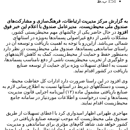
1:51 ب.ظ
به گزارش مرکز مدیریت ارتباطات، فرهنگ‌سازی و مشارکت‌های
صندوق ملی محیط‌زیست
، مدیرعامل صندوق با اعلام این خبر فوق
افزود
در حال حاضر یکی از چالش­های مهم محیط­زیستی کشور،
مشکلات ناشی از دفع غیراصولی پسماندها به‌ویژه در استان­های
شمالی می‌باشد. ازاین‌رو با توجه به اهمیت بازیافت و توسعه آن در
راستای ساماندهی پسماندها، صندوق ملی محیط‌زیست در نظر دارد
به‌منظور حفظ و حمایت از محیط‌زیست، کمک به کاهش آلاینده­های
و جلوگیری از تخریب محیط­زیست ناشی از دفع نامناسب پسماندها،
نسبت به اعطای تسهیلات ویژه برای حمایت از توسعه صنایع
بازیافت در کشور اقدام نماید.
وی افزود در این راستا ضرورت دارد ادارات کل حفاظت محیط­
زیست و دستگاه­های ذیربط در استان­ها نسبت به اطلاع‌رسانی لازم به
صنایع بازیافتی مشمول ماده (۱۲) آیین‌نامه اجرایی قانون مدیریت
پسماندها و ثبت درخواست و اطلاعات موردنیاز در سامانه جامع
محیط‌زیست اقدام نمایند.
مهاجری طهرانی اظهار امیدواری کرد با اعطای تسهیلات از طریق
صندوق ملی محیط‌زیست که موجب توسعه صنایع بازیافتی در
کشور خواهد شد، شاهد گام‌های مؤثری برای ساماندهی و مدیریت
اصولی پسماندها، رونق اقتصادی، ایجاد اشتغال پایدار همراه با حفظ