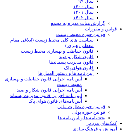
سال ۹۹
سال ۱۴۰۰
سال ۱۴۰۱
سال ۱۴۰۲
گزارش هیات مدیره به مجمع
قوانین و مقررات
قوانین حوزه محیط زیست
ﺳﯿﺎﺳﺖ ﻫﺎی ﮐﻠﯽ ﻣﺤﯿﻂ زﯾﺴﺖ (ابلاغی مقام
معظم رهبری )
قانون حفاظت و بهسازی محیط زیست
قانون شکار و صید
قانون مدیریت پسماندها
قانون هوای پاک
آیین نامه ها و دستور العمل ها
آیین‌نامه اجرایی قانون حفاظت و بهسازی
محیط زیست
آیین‌نامه اجرایی قانون شکار و صید
آیین نامه اجرایی قانون مدیریت پسماند
آیین‌نامه‌های قانون هوای پاک
قوانین حوزه نظارت مالی
قوانین حوزه پولی
بخشنامه ها و آیین نامه ها
کمک‌های مردمی
آموزش و فرهنگ سازی