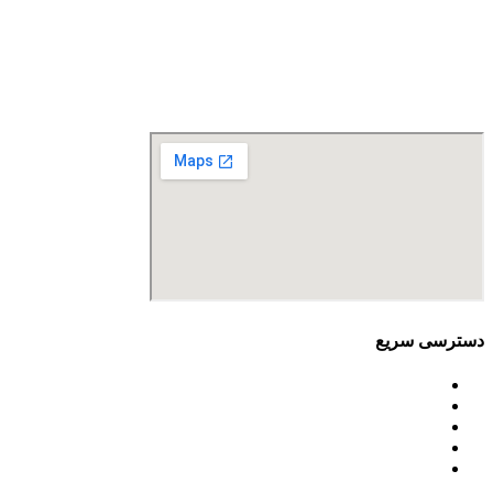
آدرس: تهران، سعادت آباد، بلوار دریا، خیابان صراف‌ها، کوچه
صراف‌نژاد (۳۵ شرقی)، پلاک ۳۶
تلفن تماس: 88680490 - 88680350
نمابر: 88680877
دسترسی سریع
اساسنامه
خط مشی
آخرین اخبار
ﺳﯿﺎﺳﺖ‌ﻫﺎی ﮐﻠﯽ ﻣﺤﯿﻂ زﯾﺴﺖ
تسهیلات صندوق ملی محیط زیست