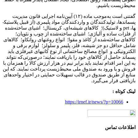
محیط‌زیست باشیم.
گفتنی است به‌موجب ماده (۱۲) آیین‌نامه اجرایی قانون مدیریت
پسماندها، تولیدکنندگان و واردکنندگان مواد پلیمری (از قبیل پلاستیک­
ها، pet و لاستیک)؛ کالاهای شیشه‌ای، کریستال؛ اشیای ساخته‌شده
از فلزات ساده و آلیاژی؛ اشیای ساخته‌شده از چوب و نئوپان؛
کالاهای ساخته‌شده از کاغذ و مقوا؛ انواع روغن­های روانکاو؛ کالاهای
شامل حداقل دو جز شیشه، فلز، پلیمر و سلولز؛ لوازم برقی و
الکترونیکی و انواع مصالح ساختمانی از نوع کانی­های غیرفلزی باید
پسماند حاصل از کالاهای خود را بازیافت نمایند؛ درصورتی‌که نتواند
به این امر اقدام نمایند باید برابر نیم در هزار ارزش کالا را همزمان با
فروش و یا ورود به صندوق ملی محیط‌زیست پرداخت نمایند. که این
منابع از طریق صندوق در قالب تسهیلات حمایتی در اختیار واحدهای
بازیافتی قرار می‌گیرد.
لینک کوتاه :
https://irnef.ir/news/?p=10066
اطلاعات تماس