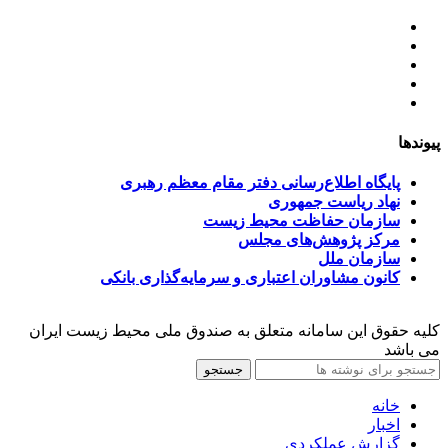
اساسنامه
خط مشی
آخرین اخبار
ﺳﯿﺎﺳﺖ‌ﻫﺎی ﮐﻠﯽ ﻣﺤﯿﻂ زﯾﺴﺖ
تسهیلات صندوق ملی محیط زیست
پیوندها
پایگاه اطلاع‌رسانی دفتر مقام معظم رهبری
نهاد ریاست جمهوری
سازمان حفاظت محیط زیست
مرکز پژوهش‌های مجلس
سازمان ملل
کانون مشاوران اعتباری و سرمایه‌گذاری بانکی
کلیه حقوق این سامانه متعلق به صندوق ملی محیط زیست ایران
می باشد
جستجو
خانه
اخبار
گزارش عملکردی