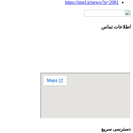
https://irnef.ir/news/?p=2081
اطلاعات تماس
آدرس: تهران، سعادت آباد، بلوار دریا، خیابان صراف‌ها، کوچه
صراف‌نژاد (۳۵ شرقی)، پلاک ۳۶
تلفن تماس: 88680490 - 88680350
نمابر: 88680877
دسترسی سریع