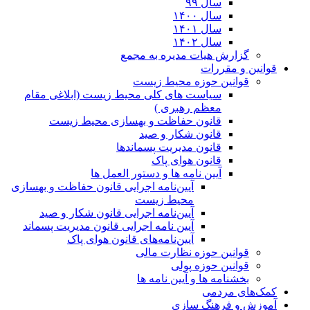
سال ۹۹
سال ۱۴۰۰
سال ۱۴۰۱
سال ۱۴۰۲
گزارش هیات مدیره به مجمع
قوانین و مقررات
قوانین حوزه محیط زیست
ﺳﯿﺎﺳﺖ ﻫﺎی ﮐﻠﯽ ﻣﺤﯿﻂ زﯾﺴﺖ (ابلاغی مقام
معظم رهبری )
قانون حفاظت و بهسازی محیط زیست
قانون شکار و صید
قانون مدیریت پسماندها
قانون هوای پاک
آیین نامه ها و دستور العمل ها
آیین‌نامه اجرایی قانون حفاظت و بهسازی
محیط زیست
آیین‌نامه اجرایی قانون شکار و صید
آیین نامه اجرایی قانون مدیریت پسماند
آیین‌نامه‌های قانون هوای پاک
قوانین حوزه نظارت مالی
قوانین حوزه پولی
بخشنامه ها و آیین نامه ها
کمک‌های مردمی
آموزش و فرهنگ سازی