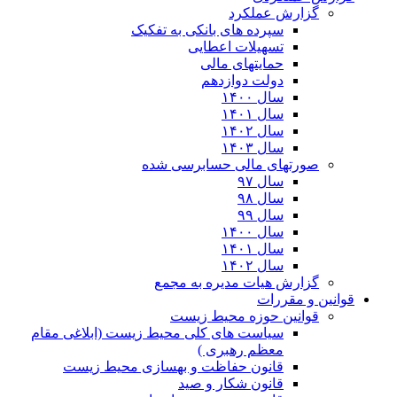
گزارش عملکرد
سپرده های بانکی به تفکیک
تسهیلات اعطایی
حمایتهای مالی
دولت دوازدهم
سال ۱۴۰۰
سال ۱۴۰۱
سال ۱۴۰۲
سال ۱۴۰۳
صورتهای مالی حسابرسی شده
سال ۹۷
سال ۹۸
سال ۹۹
سال ۱۴۰۰
سال ۱۴۰۱
سال ۱۴۰۲
گزارش هیات مدیره به مجمع
قوانین و مقررات
قوانین حوزه محیط زیست
ﺳﯿﺎﺳﺖ ﻫﺎی ﮐﻠﯽ ﻣﺤﯿﻂ زﯾﺴﺖ (ابلاغی مقام
معظم رهبری )
قانون حفاظت و بهسازی محیط زیست
قانون شکار و صید