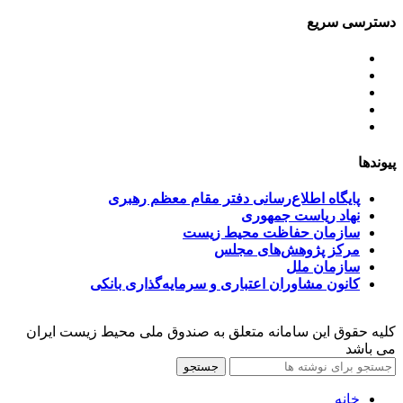
دسترسی سریع
اساسنامه
خط مشی
آخرین اخبار
ﺳﯿﺎﺳﺖ‌ﻫﺎی ﮐﻠﯽ ﻣﺤﯿﻂ زﯾﺴﺖ
تسهیلات صندوق ملی محیط زیست
پیوندها
پایگاه اطلاع‌رسانی دفتر مقام معظم رهبری
نهاد ریاست جمهوری
سازمان حفاظت محیط زیست
مرکز پژوهش‌های مجلس
سازمان ملل
کانون مشاوران اعتباری و سرمایه‌گذاری بانکی
کلیه حقوق این سامانه متعلق به صندوق ملی محیط زیست ایران
می باشد
جستجو
خانه