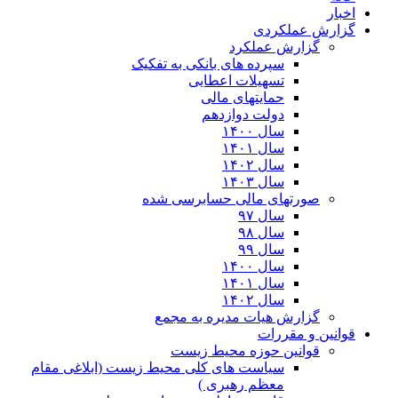
اخبار
گزارش عملکردی
گزارش عملکرد
سپرده های بانکی به تفکیک
تسهیلات اعطایی
حمایتهای مالی
دولت دوازدهم
سال ۱۴۰۰
سال ۱۴۰۱
سال ۱۴۰۲
سال ۱۴۰۳
صورتهای مالی حسابرسی شده
سال ۹۷
سال ۹۸
سال ۹۹
سال ۱۴۰۰
سال ۱۴۰۱
سال ۱۴۰۲
گزارش هیات مدیره به مجمع
قوانین و مقررات
قوانین حوزه محیط زیست
ﺳﯿﺎﺳﺖ ﻫﺎی ﮐﻠﯽ ﻣﺤﯿﻂ زﯾﺴﺖ (ابلاغی مقام
معظم رهبری )