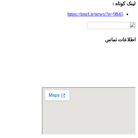
لینک کوتاه :
https://irnef.ir/news/?p=9845
اطلاعات تماس
آدرس: تهران، سعادت آباد، بلوار دریا، خیابان صراف‌ها، کوچه
صراف‌نژاد (۳۵ شرقی)، پلاک ۳۶
تلفن تماس: 88680490 - 88680350
نمابر: 88680877