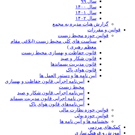
سال ۹۹
سال ۱۴۰۰
سال ۱۴۰۱
سال ۱۴۰۲
گزارش هیات مدیره به مجمع
قوانین و مقررات
قوانین حوزه محیط زیست
ﺳﯿﺎﺳﺖ ﻫﺎی ﮐﻠﯽ ﻣﺤﯿﻂ زﯾﺴﺖ (ابلاغی مقام
معظم رهبری )
قانون حفاظت و بهسازی محیط زیست
قانون شکار و صید
قانون مدیریت پسماندها
قانون هوای پاک
آیین نامه ها و دستور العمل ها
آیین‌نامه اجرایی قانون حفاظت و بهسازی
محیط زیست
آیین‌نامه اجرایی قانون شکار و صید
آیین نامه اجرایی قانون مدیریت پسماند
آیین‌نامه‌های قانون هوای پاک
قوانین حوزه نظارت مالی
قوانین حوزه پولی
بخشنامه ها و آیین نامه ها
کمک‌های مردمی
آموزش و فرهنگ سازی