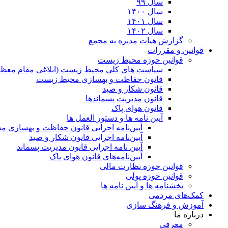
سال ۹۹
سال ۱۴۰۰
سال ۱۴۰۱
سال ۱۴۰۲
گزارش هیات مدیره به مجمع
قوانین و مقررات
قوانین حوزه محیط زیست
ﺳﯿﺎﺳﺖ ﻫﺎی ﮐﻠﯽ ﻣﺤﯿﻂ زﯾﺴﺖ (ابلاغی مقام معظم
قانون حفاظت و بهسازی محیط زیست
قانون شکار و صید
قانون مدیریت پسماندها
قانون هوای پاک
آیین نامه ها و دستور العمل ها
آیین‌نامه اجرایی قانون حفاظت و بهسازی 
آیین‌نامه اجرایی قانون شکار و صید
آیین نامه اجرایی قانون مدیریت پسماند
آیین‌نامه‌های قانون هوای پاک
قوانین حوزه نظارت مالی
قوانین حوزه پولی
بخشنامه ها و آیین نامه ها
کمک‌های مردمی
آموزش و فرهنگ سازی
درباره ما
معرفی