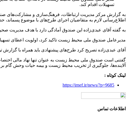
تسهیلات اقدام کند.
به گزارش مرکز مدیریت ارتباطات، فرهنگ‌سازی و مشارکت‌های ص
اطلاع‌رسانی لازم به متقاضیان اجرای طرح‌های با موضوع پسماند، حداکث
به گفته آقای عبدی‌زاده این صندوق آمادگی دارد با هدف مدیریت صح
مدیرعامل صندوق ملی محیط زیست تاکید کرد، اولویت اعطای تسهیلات ب
آقای عبدی‌زاده تصریح کرد طرح‌های پیشنهادی باید همراه با گزارش 
گفتنی است صندوق ملی محیط زیست به عنوان تنها نهاد مالی اختصاص
آلاینده‌ها، جلوگیری از تخریب محیط زیست و بیمه حیات وحش گام برم
لینک کوتاه :
https://irnef.ir/news/?p=9685
اطلاعات تماس
آدرس: تهران، سعادت آباد، بلوار دریا، خیابان صراف‌ها، کوچه صراف‌نژاد (۳۵ شرقی)، پلا