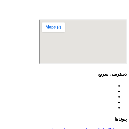
تلفن تماس: 88680490 - 88680350
نمابر: 88680877
دسترسی سریع
اساسنامه
خط مشی
آخرین اخبار
ﺳﯿﺎﺳﺖ‌ﻫﺎی ﮐﻠﯽ ﻣﺤﯿﻂ زﯾﺴﺖ
تسهیلات صندوق ملی محیط زیست
پیوندها