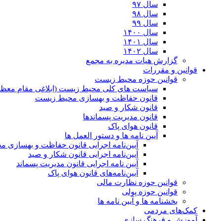
سال ۹۷
سال ۹۸
سال ۹۹
سال ۱۴۰۰
سال ۱۴۰۱
سال ۱۴۰۲
گزارش هیات مدیره به مجمع
قوانین و مقررات
قوانین حوزه محیط زیست
ﺳﯿﺎﺳﺖ ﻫﺎی ﮐﻠﯽ ﻣﺤﯿﻂ زﯾﺴﺖ (ابلاغی مقام معظم
قانون حفاظت و بهسازی محیط زیست
قانون شکار و صید
قانون مدیریت پسماندها
قانون هوای پاک
آیین نامه ها و دستور العمل ها
آیین‌نامه اجرایی قانون حفاظت و بهسازی 
آیین‌نامه اجرایی قانون شکار و صید
آیین نامه اجرایی قانون مدیریت پسماند
آیین‌نامه‌های قانون هوای پاک
قوانین حوزه نظارت مالی
قوانین حوزه پولی
بخشنامه ها و آیین نامه ها
کمک‌های مردمی
آموزش و فرهنگ سازی