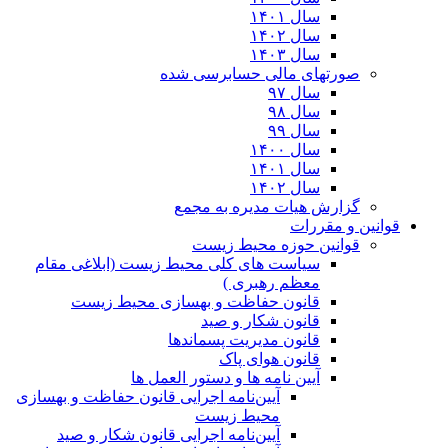
سال ۱۴۰۱
سال ۱۴۰۲
سال ۱۴۰۳
صورتهای مالی حسابرسی شده
سال ۹۷
سال ۹۸
سال ۹۹
سال ۱۴۰۰
سال ۱۴۰۱
سال ۱۴۰۲
گزارش هیات مدیره به مجمع
قوانین و مقررات
قوانین حوزه محیط زیست
ﺳﯿﺎﺳﺖ ﻫﺎی ﮐﻠﯽ ﻣﺤﯿﻂ زﯾﺴﺖ (ابلاغی مقام
معظم رهبری )
قانون حفاظت و بهسازی محیط زیست
قانون شکار و صید
قانون مدیریت پسماندها
قانون هوای پاک
آیین نامه ها و دستور العمل ها
آیین‌نامه اجرایی قانون حفاظت و بهسازی
محیط زیست
آیین‌نامه اجرایی قانون شکار و صید