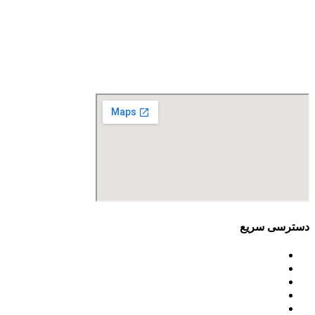
آدرس: تهران، سعادت آباد، بلوار دریا، خیابان صراف‌ها، کوچه
صراف‌نژاد (۳۵ شرقی)، پلاک ۳۶
تلفن تماس: 88680490 - 88680350
نمابر: 88680877
دسترسی سریع
اساسنامه
خط مشی
آخرین اخبار
ﺳﯿﺎﺳﺖ‌ﻫﺎی ﮐﻠﯽ ﻣﺤﯿﻂ زﯾﺴﺖ
تسهیلات صندوق ملی محیط زیست