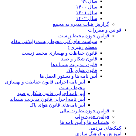
سال ۹۹
سال ۱۴۰۰
سال ۱۴۰۱
سال ۱۴۰۲
گزارش هیات مدیره به مجمع
قوانین و مقررات
قوانین حوزه محیط زیست
ﺳﯿﺎﺳﺖ ﻫﺎی ﮐﻠﯽ ﻣﺤﯿﻂ زﯾﺴﺖ (ابلاغی مقام
معظم رهبری )
قانون حفاظت و بهسازی محیط زیست
قانون شکار و صید
قانون مدیریت پسماندها
قانون هوای پاک
آیین نامه ها و دستور العمل ها
آیین‌نامه اجرایی قانون حفاظت و بهسازی
محیط زیست
آیین‌نامه اجرایی قانون شکار و صید
آیین نامه اجرایی قانون مدیریت پسماند
آیین‌نامه‌های قانون هوای پاک
قوانین حوزه نظارت مالی
قوانین حوزه پولی
بخشنامه ها و آیین نامه ها
کمک‌های مردمی
آموزش و فرهنگ سازی