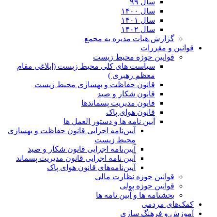
سال ۹۹
سال ۱۴۰۰
سال ۱۴۰۱
سال ۱۴۰۲
گزارش هیات مدیره به مجمع
قوانین و مقررات
قوانین حوزه محیط زیست
ﺳﯿﺎﺳﺖ ﻫﺎی ﮐﻠﯽ ﻣﺤﯿﻂ زﯾﺴﺖ (ابلاغی مقام
معظم رهبری )
قانون حفاظت و بهسازی محیط زیست
قانون شکار و صید
قانون مدیریت پسماندها
قانون هوای پاک
آیین نامه ها و دستور العمل ها
آیین‌نامه اجرایی قانون حفاظت و بهسازی
محیط زیست
آیین‌نامه اجرایی قانون شکار و صید
آیین نامه اجرایی قانون مدیریت پسماند
آیین‌نامه‌های قانون هوای پاک
قوانین حوزه نظارت مالی
قوانین حوزه پولی
بخشنامه ها و آیین نامه ها
کمک‌های مردمی
آموزش و فرهنگ سازی