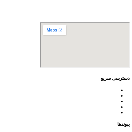
تلفن تماس: 88680490 - 88680350
نمابر: 88680877
دسترسی سریع
اساسنامه
خط مشی
آخرین اخبار
ﺳﯿﺎﺳﺖ‌ﻫﺎی ﮐﻠﯽ ﻣﺤﯿﻂ زﯾﺴﺖ
تسهیلات صندوق ملی محیط زیست
پیوندها