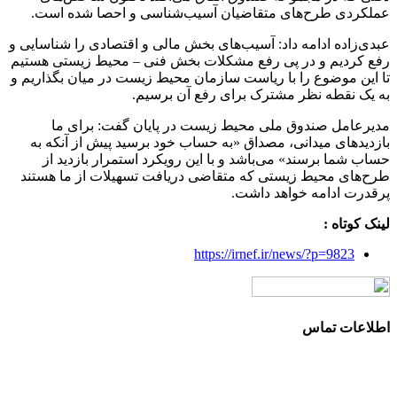
عملکردی طرح‌های متقاضیان آسیب‌شناسی و احصا شده است.
عبدی‌زاده ادامه داد: آسیب‌های بخش مالی و اقتصادی را شناسایی و
رفع کردیم و در پی رفع مشکلات بخش فنی – محیط زیستی هستیم
تا این موضوع را با ریاست سازمان محیط زیست در میان بگذاریم و
به یک نقطه نظر مشترک برای رفع آن برسیم.
مدیرعامل صندوق ملی محیط زیست در پایان گفت: برای ما
بازدیدهای میدانی، مصداق «به حساب خود برسید پیش از آنکه به
حساب شما برسند» می‌باشد و با این رویکرد استمرار بازدید از
طرح‌‎های محیط زیستی که متقاضی دریافت تسهیلات از ما هستند
پرقدرت ادامه خواهد داشت.
لینک کوتاه :
https://irnef.ir/news/?p=9823
اطلاعات تماس
آدرس: تهران، سعادت آباد، بلوار دریا، خیابان صراف‌ها، کوچه
صراف‌نژاد (۳۵ شرقی)، پلاک ۳۶