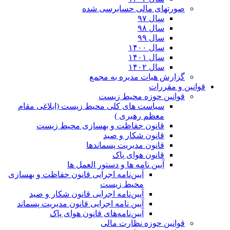
صورتهای مالی حسابرسی شده
سال ۹۷
سال ۹۸
سال ۹۹
سال ۱۴۰۰
سال ۱۴۰۱
سال ۱۴۰۲
گزارش هیات مدیره به مجمع
قوانین و مقررات
قوانین حوزه محیط زیست
ﺳﯿﺎﺳﺖ ﻫﺎی ﮐﻠﯽ ﻣﺤﯿﻂ زﯾﺴﺖ (ابلاغی مقام
معظم رهبری )
قانون حفاظت و بهسازی محیط زیست
قانون شکار و صید
قانون مدیریت پسماندها
قانون هوای پاک
آیین نامه ها و دستور العمل ها
آیین‌نامه اجرایی قانون حفاظت و بهسازی
محیط زیست
آیین‌نامه اجرایی قانون شکار و صید
آیین نامه اجرایی قانون مدیریت پسماند
آیین‌نامه‌های قانون هوای پاک
قوانین حوزه نظارت مالی