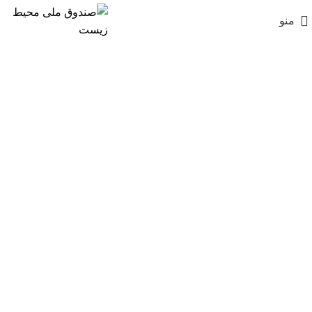
منو
عکس