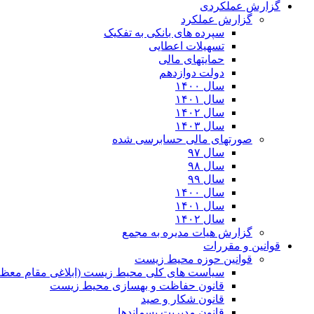
گزارش عملکردی
گزارش عملکرد
سپرده های بانکی به تفکیک
تسهیلات اعطایی
حمایتهای مالی
دولت دوازدهم
سال ۱۴۰۰
سال ۱۴۰۱
سال ۱۴۰۲
سال ۱۴۰۳
صورتهای مالی حسابرسی شده
سال ۹۷
سال ۹۸
سال ۹۹
سال ۱۴۰۰
سال ۱۴۰۱
سال ۱۴۰۲
گزارش هیات مدیره به مجمع
قوانین و مقررات
قوانین حوزه محیط زیست
ﺳﯿﺎﺳﺖ ﻫﺎی ﮐﻠﯽ ﻣﺤﯿﻂ زﯾﺴﺖ (ابلاغی مقام معظم
قانون حفاظت و بهسازی محیط زیست
قانون شکار و صید
قانون مدیریت پسماندها