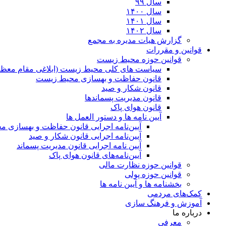
سال ۹۹
سال ۱۴۰۰
سال ۱۴۰۱
سال ۱۴۰۲
گزارش هیات مدیره به مجمع
قوانین و مقررات
قوانین حوزه محیط زیست
ﺳﯿﺎﺳﺖ ﻫﺎی ﮐﻠﯽ ﻣﺤﯿﻂ زﯾﺴﺖ (ابلاغی مقام معظم
قانون حفاظت و بهسازی محیط زیست
قانون شکار و صید
قانون مدیریت پسماندها
قانون هوای پاک
آیین نامه ها و دستور العمل ها
آیین‌نامه اجرایی قانون حفاظت و بهسازی 
آیین‌نامه اجرایی قانون شکار و صید
آیین نامه اجرایی قانون مدیریت پسماند
آیین‌نامه‌های قانون هوای پاک
قوانین حوزه نظارت مالی
قوانین حوزه پولی
بخشنامه ها و آیین نامه ها
کمک‌های مردمی
آموزش و فرهنگ سازی
درباره ما
معرفی