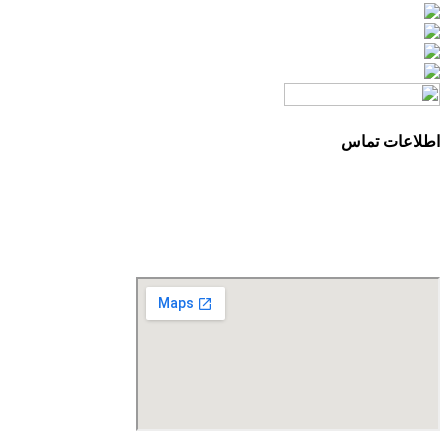
اطلاعات تماس
آدرس: تهران، سعادت آباد، بلوار دریا، خیابان صراف‌ها، کوچه صراف‌نژاد (۳۵ شرقی)، پلا
تلفن تماس: 88680490 - 88680350
نمابر: 88680877