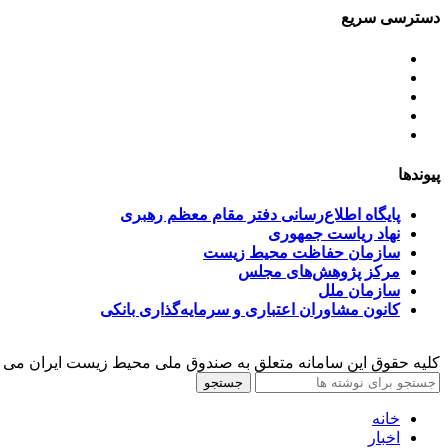
دسترسی سریع
اساسنامه
خط مشی
آخرین اخبار
ﺳﯿﺎﺳﺖ‌ﻫﺎی ﮐﻠﯽ ﻣﺤﯿﻂ زﯾﺴﺖ
تسهیلات صندوق ملی محیط زیست
پیوندها
پایگاه اطلاع‌رسانی دفتر مقام معظم رهبری
نهاد ریاست جمهوری
سازمان حفاظت محیط زیست
مرکز پژوهش‌های مجلس
سازمان ملل
کانون مشاوران اعتباری و سرمایه‌گذاری بانکی
کلیه حقوق این سامانه متعلق به صندوق ملی محیط زیست ایران می 
جستجو
خانه
اخبار