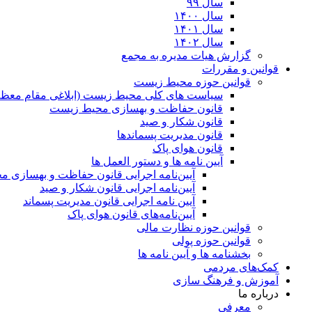
سال ۹۹
سال ۱۴۰۰
سال ۱۴۰۱
سال ۱۴۰۲
گزارش هیات مدیره به مجمع
قوانین و مقررات
قوانین حوزه محیط زیست
ﺳﯿﺎﺳﺖ ﻫﺎی ﮐﻠﯽ ﻣﺤﯿﻂ زﯾﺴﺖ (ابلاغی مقام معظم
قانون حفاظت و بهسازی محیط زیست
قانون شکار و صید
قانون مدیریت پسماندها
قانون هوای پاک
آیین نامه ها و دستور العمل ها
آیین‌نامه اجرایی قانون حفاظت و بهسازی 
آیین‌نامه اجرایی قانون شکار و صید
آیین نامه اجرایی قانون مدیریت پسماند
آیین‌نامه‌های قانون هوای پاک
قوانین حوزه نظارت مالی
قوانین حوزه پولی
بخشنامه ها و آیین نامه ها
کمک‌های مردمی
آموزش و فرهنگ سازی
درباره ما
معرفی