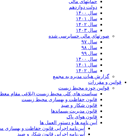
حمایتهای مالی
دولت دوازدهم
سال ۱۴۰۰
سال ۱۴۰۱
سال ۱۴۰۲
سال ۱۴۰۳
صورتهای مالی حسابرسی شده
سال ۹۷
سال ۹۸
سال ۹۹
سال ۱۴۰۰
سال ۱۴۰۱
سال ۱۴۰۲
گزارش هیات مدیره به مجمع
قوانین و مقررات
قوانین حوزه محیط زیست
ﺳﯿﺎﺳﺖ ﻫﺎی ﮐﻠﯽ ﻣﺤﯿﻂ زﯾﺴﺖ (ابلاغی مقام معظم
قانون حفاظت و بهسازی محیط زیست
قانون شکار و صید
قانون مدیریت پسماندها
قانون هوای پاک
آیین نامه ها و دستور العمل ها
آیین‌نامه اجرایی قانون حفاظت و بهسازی 
آیین‌نامه اجرایی قانون شکار و صید