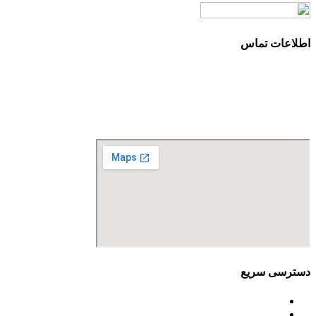
اطلاعات تماس
آدرس: تهران، سعادت آباد، بلوار دریا، خیابان صراف‌ها، کوچه صراف‌نژاد (۳۵ شرقی)، پلا
تلفن تماس: 88680490 - 88680350
نمابر: 88680877
دسترسی سریع
اساسنامه
خط مشی