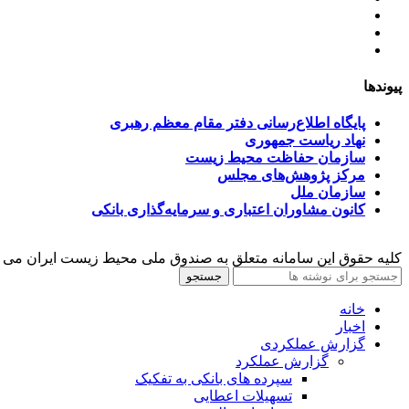
آخرین اخبار
ﺳﯿﺎﺳﺖ‌ﻫﺎی ﮐﻠﯽ ﻣﺤﯿﻂ زﯾﺴﺖ
تسهیلات صندوق ملی محیط زیست
پیوندها
پایگاه اطلاع‌رسانی دفتر مقام معظم رهبری
نهاد ریاست جمهوری
سازمان حفاظت محیط زیست
مرکز پژوهش‌های مجلس
سازمان ملل
کانون مشاوران اعتباری و سرمایه‌گذاری بانکی
کلیه حقوق این سامانه متعلق به صندوق ملی محیط زیست ایران می 
جستجو
خانه
اخبار
گزارش عملکردی
گزارش عملکرد
سپرده های بانکی به تفکیک
تسهیلات اعطایی