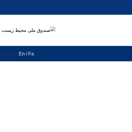
جستجو
En
/ Fa