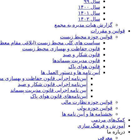
سال ۹۹
سال ۱۴۰۰
سال ۱۴۰۱
سال ۱۴۰۲
گزارش هیات مدیره به مجمع
قوانین و مقررات
قوانین حوزه محیط زیست
ﺳﯿﺎﺳﺖ ﻫﺎی ﮐﻠﯽ ﻣﺤﯿﻂ زﯾﺴﺖ (ابلاغی مقام معظم
قانون حفاظت و بهسازی محیط زیست
قانون شکار و صید
قانون مدیریت پسماندها
قانون هوای پاک
آیین نامه ها و دستور العمل ها
آیین‌نامه اجرایی قانون حفاظت و بهسازی 
آیین‌نامه اجرایی قانون شکار و صید
آیین نامه اجرایی قانون مدیریت پسماند
آیین‌نامه‌های قانون هوای پاک
قوانین حوزه نظارت مالی
قوانین حوزه پولی
بخشنامه ها و آیین نامه ها
کمک‌های مردمی
آموزش و فرهنگ سازی
درباره ما
معرفی