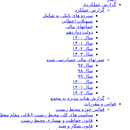
گزارش عملکردی
گزارش عملکرد
سپرده های بانکی به تفکیک
تسهیلات اعطایی
حمایتهای مالی
دولت دوازدهم
سال ۱۴۰۰
سال ۱۴۰۱
سال ۱۴۰۲
سال ۱۴۰۳
صورتهای مالی حسابرسی شده
سال ۹۷
سال ۹۸
سال ۹۹
سال ۱۴۰۰
سال ۱۴۰۱
سال ۱۴۰۲
گزارش هیات مدیره به مجمع
قوانین و مقررات
قوانین حوزه محیط زیست
ﺳﯿﺎﺳﺖ ﻫﺎی ﮐﻠﯽ ﻣﺤﯿﻂ زﯾﺴﺖ (ابلاغی مقام معظم
قانون حفاظت و بهسازی محیط زیست
قانون شکار و صید