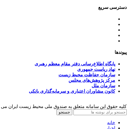
دسترسی سریع
اساسنامه
خط مشی
آخرین اخبار
ﺳﯿﺎﺳﺖ‌ﻫﺎی ﮐﻠﯽ ﻣﺤﯿﻂ زﯾﺴﺖ
تسهیلات صندوق ملی محیط زیست
پیوندها
پایگاه اطلاع‌رسانی دفتر مقام معظم رهبری
نهاد ریاست جمهوری
سازمان حفاظت محیط زیست
مرکز پژوهش‌های مجلس
سازمان ملل
کانون مشاوران اعتباری و سرمایه‌گذاری بانکی
کلیه حقوق این سامانه متعلق به صندوق ملی محیط زیست ایران می 
جستجو
خانه
اخبار