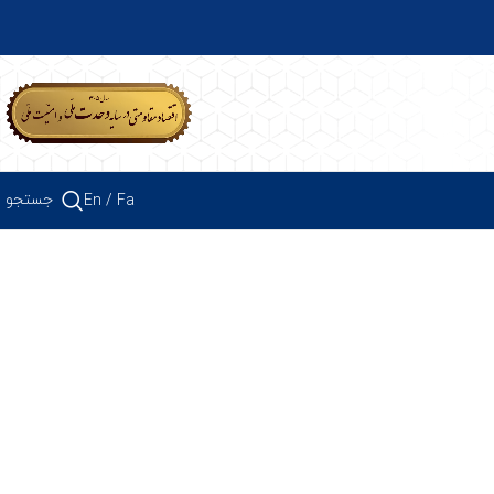
جستجو
En
/ Fa