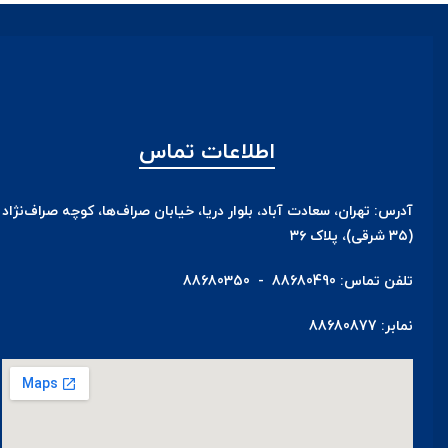
اطلاعات تماس
آدرس: تهران، سعادت آباد، بلوار دریا، خیابان صراف‌ها، کوچه صراف‌نژاد
(۳۵ شرقی)، پلاک ۳۶
تلفن تماس: 88680490 - 88680350
نمابر: 88680877