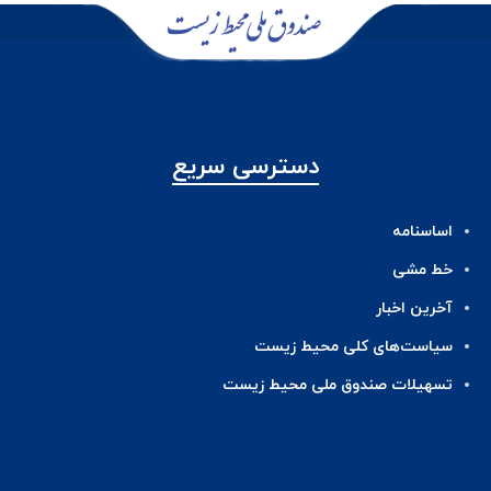
دسترسی سریع
اساسنامه
خط مشی
آخرین اخبار
ﺳﯿﺎﺳﺖ‌ﻫﺎی ﮐﻠﯽ ﻣﺤﯿﻂ زﯾﺴﺖ
تسهیلات صندوق ملی محیط زیست