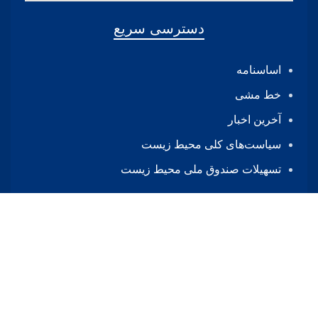
دسترسی سریع
اساسنامه
خط مشی
آخرین اخبار
ﺳﯿﺎﺳﺖ‌ﻫﺎی ﮐﻠﯽ ﻣﺤﯿﻂ زﯾﺴﺖ
تسهیلات صندوق ملی محیط زیست
پیوندها
پایگاه اطلاع‌رسانی دفتر مقام معظم رهبری
نهاد ریاست جمهوری
سازمان حفاظت محیط زیست
مرکز پژوهش‌های مجلس