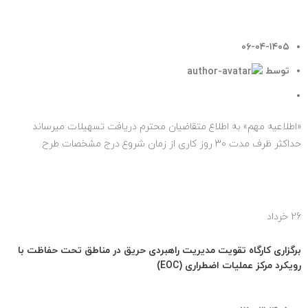
۰۶-۰۴-۱۴۰۵
توسط
روابط عمومی صندوق ملی محیط زیست
۰
دیدگاه
«اطلاعیه مهم» به اطلاع متقاضیان محترم دریافت تسهیلات می­رساند
حداکثر ظرف مدت 30 روز کاری از زمان شروع درج مشخصات طرح
پیشنهادی، فرصت ...
ادامه مطلب
26
خرداد
اخبار مهم
برگزاری کارگاه تقویت مدیریت راهبردی حریق در مناطق تحت حفاظت با
رویکرد مرکز عملیات اضطراری (EOC)