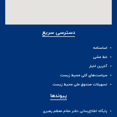
دسترسی سریع
اساسنامه
خط مشی
آخرین اخبار
ﺳﯿﺎﺳﺖ‌ﻫﺎی ﮐﻠﯽ ﻣﺤﯿﻂ زﯾﺴﺖ
تسهیلات صندوق ملی محیط زیست
پیوندها
پایگاه اطلاع‌رسانی دفتر مقام معظم رهبری