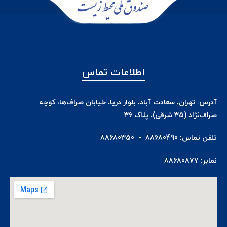
اطلاعات تماس
آدرس: تهران، سعادت آباد، بلوار دریا، خیابان صراف‌ها، کوچه
صراف‌نژاد (۳۵ شرقی)، پلاک ۳۶
تلفن تماس: 88680490 - 88680350
نمابر: 88680877