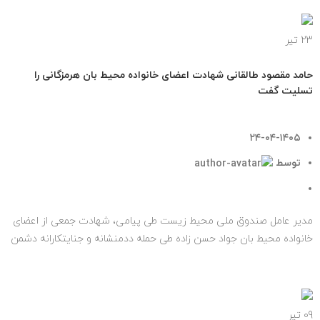
23
تیر
اخبار مهم
حامد مقصود طالقانی شهادت اعضای خانواده محیط بان هرمزگانی را
تسلیت گفت
۲۴-۰۴-۱۴۰۵
توسط
روابط عمومی صندوق ملی محیط زیست
۰
دیدگاه
مدیر عامل صندوق ملی محیط زیست طی پیامی، شهادت جمعی از اعضای
خانواده محیط بان جواد حسن زاده طی حمله ددمنشانه و جنایتکارانه دشمن
آمریکایی...
ادامه مطلب
09
تیر