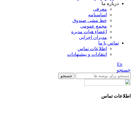
درباره ما
معرفی
اساسنامه
خط مشی صندوق
مجمع عمومی
اعضاء هیات مدیره
مدیران اجرایی
تماس با ما
اطلاعات تماس
انتقادات و پیشنهادات
En
/ Fa
جستجو
جستجو
اطلاعات تماس
آدرس: تهران، سعادت آباد، بلوار دریا، خیابان صراف‌ها، کوچه
صراف‌نژاد (۳۵ شرقی)، پلاک ۳۶
تلفن تماس: 88680490 - 88680350