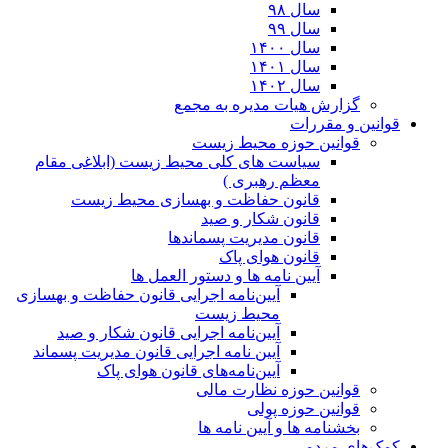
سال ۹۸
سال ۹۹
سال ۱۴۰۰
سال ۱۴۰۱
سال ۱۴۰۲
گزارش هیات مدیره به مجمع
قوانین و مقررات
قوانین حوزه محیط زیست
ﺳﯿﺎﺳﺖ ﻫﺎی ﮐﻠﯽ ﻣﺤﯿﻂ زﯾﺴﺖ (ابلاغی مقام
معظم رهبری )
قانون حفاظت و بهسازی محیط زیست
قانون شکار و صید
قانون مدیریت پسماندها
قانون هوای پاک
آیین نامه ها و دستور العمل ها
آیین‌نامه اجرایی قانون حفاظت و بهسازی
محیط زیست
آیین‌نامه اجرایی قانون شکار و صید
آیین نامه اجرایی قانون مدیریت پسماند
آیین‌نامه‌های قانون هوای پاک
قوانین حوزه نظارت مالی
قوانین حوزه پولی
بخشنامه ها و آیین نامه ها
کمک‌های مردمی