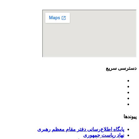
نمابر: 88680877
دسترسی سریع
اساسنامه
خط مشی
آخرین اخبار
ﺳﯿﺎﺳﺖ‌ﻫﺎی ﮐﻠﯽ ﻣﺤﯿﻂ زﯾﺴﺖ
تسهیلات صندوق ملی محیط زیست
پیوندها
پایگاه اطلاع‌رسانی دفتر مقام معظم رهبری
نهاد ریاست جمهوری