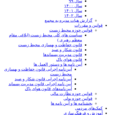
سال ۹۹
سال ۱۴۰۰
سال ۱۴۰۱
سال ۱۴۰۲
گزارش هیات مدیره به مجمع
قوانین و مقررات
قوانین حوزه محیط زیست
ﺳﯿﺎﺳﺖ ﻫﺎی ﮐﻠﯽ ﻣﺤﯿﻂ زﯾﺴﺖ (ابلاغی مقام
معظم رهبری )
قانون حفاظت و بهسازی محیط زیست
قانون شکار و صید
قانون مدیریت پسماندها
قانون هوای پاک
آیین نامه ها و دستور العمل ها
آیین‌نامه اجرایی قانون حفاظت و بهسازی
محیط زیست
آیین‌نامه اجرایی قانون شکار و صید
آیین نامه اجرایی قانون مدیریت پسماند
آیین‌نامه‌های قانون هوای پاک
قوانین حوزه نظارت مالی
قوانین حوزه پولی
بخشنامه ها و آیین نامه ها
کمک‌های مردمی
آموزش و فرهنگ سازی