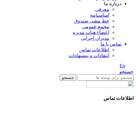
درباره ما
معرفی
اساسنامه
خط مشی صندوق
مجمع عمومی
اعضاء هیات مدیره
مدیران اجرایی
تماس با ما
اطلاعات تماس
انتقادات و پیشنهادات
En
/ Fa
جستجو
جستجو
اطلاعات تماس
آدرس: تهران، سعادت آباد، بلوار دریا، خیابان صراف‌ها، کوچه
صراف‌نژاد (۳۵ شرقی)، پلاک ۳۶
تلفن تماس: 88680490 - 88680350