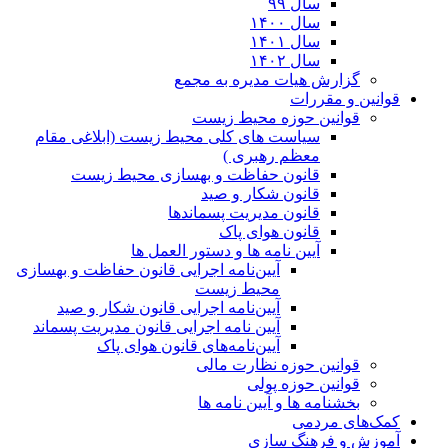
سال ۹۹
سال ۱۴۰۰
سال ۱۴۰۱
سال ۱۴۰۲
گزارش هیات مدیره به مجمع
قوانین و مقررات
قوانین حوزه محیط زیست
ﺳﯿﺎﺳﺖ ﻫﺎی ﮐﻠﯽ ﻣﺤﯿﻂ زﯾﺴﺖ (ابلاغی مقام
معظم رهبری )
قانون حفاظت و بهسازی محیط زیست
قانون شکار و صید
قانون مدیریت پسماندها
قانون هوای پاک
آیین نامه ها و دستور العمل ها
آیین‌نامه اجرایی قانون حفاظت و بهسازی
محیط زیست
آیین‌نامه اجرایی قانون شکار و صید
آیین نامه اجرایی قانون مدیریت پسماند
آیین‌نامه‌های قانون هوای پاک
قوانین حوزه نظارت مالی
قوانین حوزه پولی
بخشنامه ها و آیین نامه ها
کمک‌های مردمی
آموزش و فرهنگ سازی