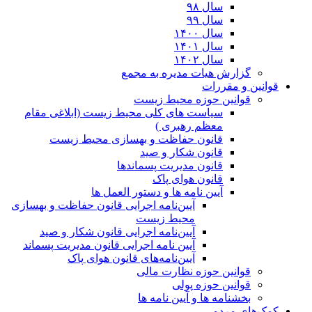
سال ۹۸
سال ۹۹
سال ۱۴۰۰
سال ۱۴۰۱
سال ۱۴۰۲
گزارش هیات مدیره به مجمع
قوانین و مقررات
قوانین حوزه محیط زیست
ﺳﯿﺎﺳﺖ ﻫﺎی ﮐﻠﯽ ﻣﺤﯿﻂ زﯾﺴﺖ (ابلاغی مقام
معظم رهبری )
قانون حفاظت و بهسازی محیط زیست
قانون شکار و صید
قانون مدیریت پسماندها
قانون هوای پاک
آیین نامه ها و دستور العمل ها
آیین‌نامه اجرایی قانون حفاظت و بهسازی
محیط زیست
آیین‌نامه اجرایی قانون شکار و صید
آیین نامه اجرایی قانون مدیریت پسماند
آیین‌نامه‌های قانون هوای پاک
قوانین حوزه نظارت مالی
قوانین حوزه پولی
بخشنامه ها و آیین نامه ها
کمک‌های مردمی