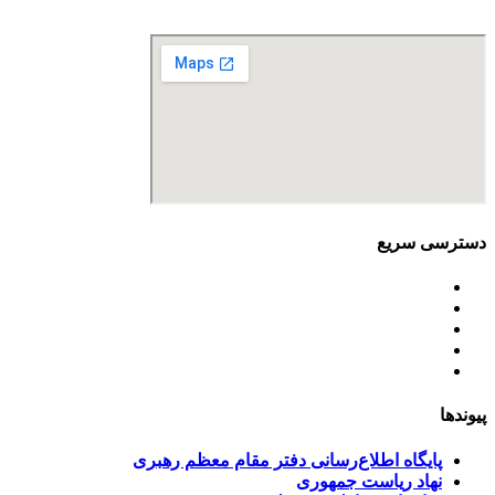
نمابر: 88680877
دسترسی سریع
اساسنامه
خط مشی
آخرین اخبار
ﺳﯿﺎﺳﺖ‌ﻫﺎی ﮐﻠﯽ ﻣﺤﯿﻂ زﯾﺴﺖ
تسهیلات صندوق ملی محیط زیست
پیوندها
پایگاه اطلاع‌رسانی دفتر مقام معظم رهبری
نهاد ریاست جمهوری