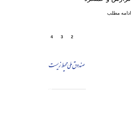
ادامه مطلب
4
3
2
1
اطلاعات تماس
آدرس: تهران، سعادت آباد، بلوار دریا، خیابان صراف‌ها، کوچه
صراف‌نژاد (۳۵ شرقی)، پلاک ۳۶
تلفن تماس: 88680490 - 88680350