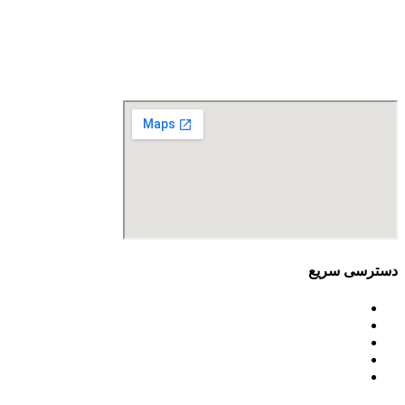
صراف‌نژاد (۳۵ شرقی)، پلاک ۳۶
تلفن تماس: 88680490 - 88680350
نمابر: 88680877
دسترسی سریع
اساسنامه
خط مشی
آخرین اخبار
ﺳﯿﺎﺳﺖ‌ﻫﺎی ﮐﻠﯽ ﻣﺤﯿﻂ زﯾﺴﺖ
تسهیلات صندوق ملی محیط زیست