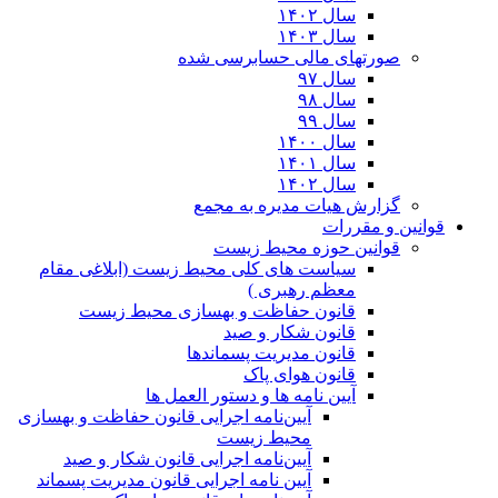
سال ۱۴۰۲
سال ۱۴۰۳
صورتهای مالی حسابرسی شده
سال ۹۷
سال ۹۸
سال ۹۹
سال ۱۴۰۰
سال ۱۴۰۱
سال ۱۴۰۲
گزارش هیات مدیره به مجمع
قوانین و مقررات
قوانین حوزه محیط زیست
ﺳﯿﺎﺳﺖ ﻫﺎی ﮐﻠﯽ ﻣﺤﯿﻂ زﯾﺴﺖ (ابلاغی مقام
معظم رهبری )
قانون حفاظت و بهسازی محیط زیست
قانون شکار و صید
قانون مدیریت پسماندها
قانون هوای پاک
آیین نامه ها و دستور العمل ها
آیین‌نامه اجرایی قانون حفاظت و بهسازی
محیط زیست
آیین‌نامه اجرایی قانون شکار و صید
آیین نامه اجرایی قانون مدیریت پسماند