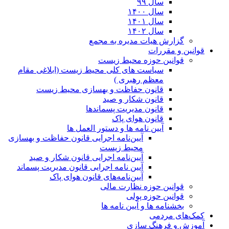
سال ۹۹
سال ۱۴۰۰
سال ۱۴۰۱
سال ۱۴۰۲
گزارش هیات مدیره به مجمع
قوانین و مقررات
قوانین حوزه محیط زیست
ﺳﯿﺎﺳﺖ ﻫﺎی ﮐﻠﯽ ﻣﺤﯿﻂ زﯾﺴﺖ (ابلاغی مقام
معظم رهبری )
قانون حفاظت و بهسازی محیط زیست
قانون شکار و صید
قانون مدیریت پسماندها
قانون هوای پاک
آیین نامه ها و دستور العمل ها
آیین‌نامه اجرایی قانون حفاظت و بهسازی
محیط زیست
آیین‌نامه اجرایی قانون شکار و صید
آیین نامه اجرایی قانون مدیریت پسماند
آیین‌نامه‌های قانون هوای پاک
قوانین حوزه نظارت مالی
قوانین حوزه پولی
بخشنامه ها و آیین نامه ها
کمک‌های مردمی
آموزش و فرهنگ سازی