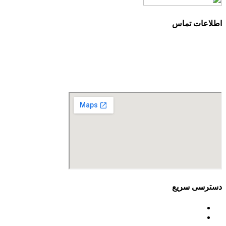
اطلاعات تماس
آدرس: تهران، سعادت آباد، بلوار دریا، خیابان صراف‌ها، کوچه صراف‌نژاد (۳۵ شرقی)، پلا
تلفن تماس: 88680490 - 88680350
نمابر: 88680877
دسترسی سریع
اساسنامه
خط مشی