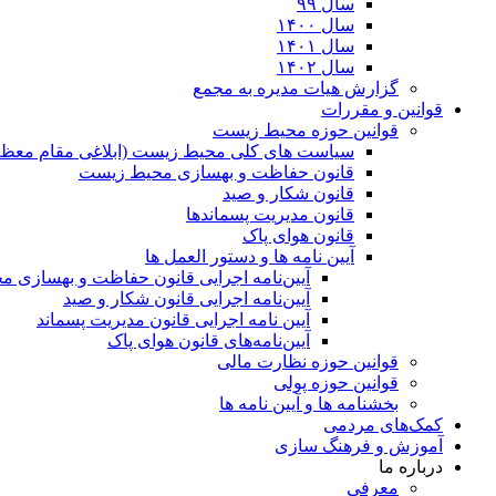
سال ۹۹
سال ۱۴۰۰
سال ۱۴۰۱
سال ۱۴۰۲
گزارش هیات مدیره به مجمع
قوانین و مقررات
قوانین حوزه محیط زیست
ﺳﯿﺎﺳﺖ ﻫﺎی ﮐﻠﯽ ﻣﺤﯿﻂ زﯾﺴﺖ (ابلاغی مقام معظم
قانون حفاظت و بهسازی محیط زیست
قانون شکار و صید
قانون مدیریت پسماندها
قانون هوای پاک
آیین نامه ها و دستور العمل ها
آیین‌نامه اجرایی قانون حفاظت و بهسازی 
آیین‌نامه اجرایی قانون شکار و صید
آیین نامه اجرایی قانون مدیریت پسماند
آیین‌نامه‌های قانون هوای پاک
قوانین حوزه نظارت مالی
قوانین حوزه پولی
بخشنامه ها و آیین نامه ها
کمک‌های مردمی
آموزش و فرهنگ سازی
درباره ما
معرفی