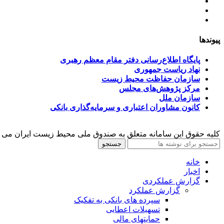
آخرین اخبار
ﺳﯿﺎﺳﺖ‌ﻫﺎی ﮐﻠﯽ ﻣﺤﯿﻂ زﯾﺴﺖ
تسهیلات صندوق ملی محیط زیست
پیوندها
پایگاه اطلاع‌رسانی دفتر مقام معظم رهبری
نهاد ریاست جمهوری
سازمان حفاظت محیط زیست
مرکز پژوهش‌های مجلس
سازمان ملل
کانون مشاوران اعتباری و سرمایه‌گذاری بانکی
کلیه حقوق این سامانه متعلق به صندوق ملی محیط زیست ایران می 
جستجو
خانه
اخبار
گزارش عملکردی
گزارش عملکرد
سپرده های بانکی به تفکیک
تسهیلات اعطایی
حمایتهای مالی